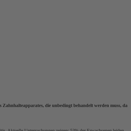
es Zahnhalteapparates, die unbedingt behandelt werden muss, da
itis. Aktuelle Untersuchungen zeigen: 53% der Erwachsenen leiden