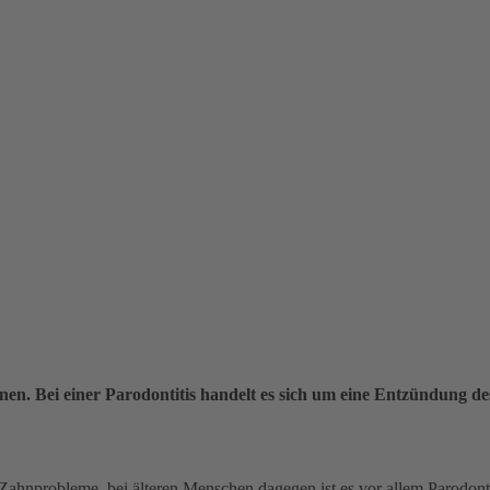
en. Bei einer Parodontitis handelt es sich um eine Entzündung d
Zahnprobleme, bei älteren Menschen dagegen ist es vor allem Parodont