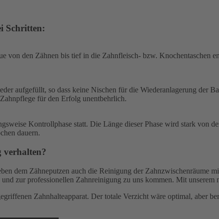
 Schritten:
ue von den Zähnen bis tief in die Zahnfleisch- bzw. Knochentaschen e
eder aufgefüllt, so dass keine Nischen für die Wiederanlagerung der B
 Zahnpflege für den Erfolg unentbehrlich.
sweise Kontrollphase statt. Die Länge dieser Phase wird stark von de
ochen dauern.
g verhalten?
t neben dem Zähneputzen auch die Reinigung der Zahnzwischenräume m
e und zur professionellen Zahnreinigung zu uns kommen. Mit unserem n
griffenen Zahnhalteapparat. Der totale Verzicht wäre optimal, aber ber