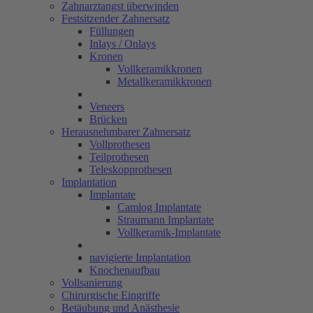
Zahnarztangst überwinden
Festsitzender Zahnersatz
Füllungen
Inlays / Onlays
Kronen
Vollkeramikkronen
Metallkeramikkronen
Veneers
Brücken
Herausnehmbarer Zahnersatz
Vollprothesen
Teilprothesen
Teleskopprothesen
Implantation
Implantate
Camlog Implantate
Straumann Implantate
Vollkeramik-Implantate
navigierte Implantation
Knochenaufbau
Vollsanierung
Chirurgische Eingriffe
Betäubung und Anästhesie