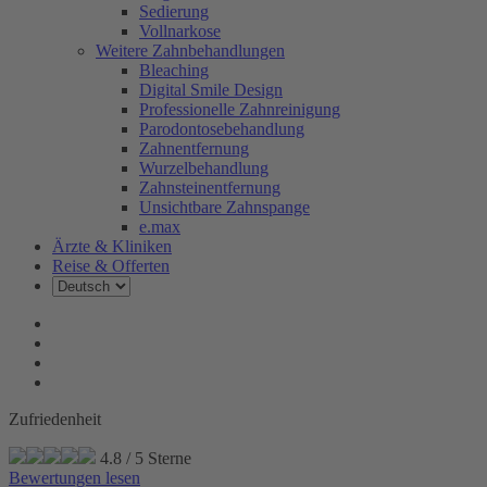
Sedierung
Vollnarkose
Weitere Zahnbehandlungen
Bleaching
Digital Smile Design
Professionelle Zahnreinigung
Parodontosebehandlung
Zahnentfernung
Wurzelbehandlung
Zahnsteinentfernung
Unsichtbare Zahnspange
e.max
Ärzte & Kliniken
Reise & Offerten
Zufriedenheit
4.8
/
5
Sterne
Bewertungen lesen