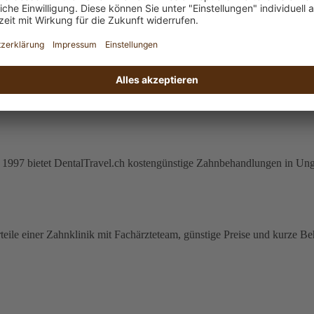
n Sie hier einen Blick in die Medien und hören Sie was unsere Patiente
serem Untersuchungszentrum in Zürich erstellen.
ahr 1997 bietet DentalTravel.ch kostengünstige Zahnbehandlungen in Ung
teile einer Zahnklinik mit Fachärzteteam, günstige Preise und kurze B