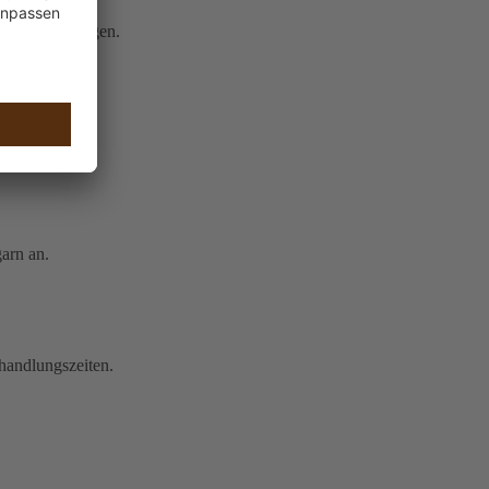
n über uns sagen.
arn an.
ehandlungszeiten.