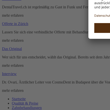
DentalTravel.ch ist regelmäßig zu Gast in Funk und Fernsehen. Werfe
mehr erfahren
Offerte in Zürich
Lassen Sie sich eine verbindliche Offerte mit Behandlungsplan in un
mehr erfahren
Das Original
Wer sich für uns entscheidet, wählt das Original. Bereits seit dem J
mehr erfahren
Interview
Dr. Ovari, Ärztlicher Leiter von CosmoDent in Budapest über die Vor
mehr erfahren
Startseite
Qualität & Preise
Zahnbehandlungen