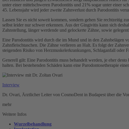
unter einer mittelschweren Parodontitis und 21% sogar unter einer 
45. Lebensjahr wird jeder zweite Zahnverlust durch Parodontitis verur
Lassen Sie es nicht soweit kommen, sondern gehen Sie rechtzeitig zu
selbst leider nur schwer erkennen. Aus der Gingivitis kann sich des
Zahnstellung, länger werdende und gelockerte Zähne, sowie gelegent
Eine Parodontitis wird durch die im Mund und in den Zahnbelägen vo
Zahnfleischtaschen. Die Zähne verlieren an Halt. Es folgt der Zahn
steigenden Risiko von Herzmuskelerkrankungen, Schlaganfall oder F
Generell gilt: Eine Parodontitis muss behandelt werden, je eher desto
halten. Bei bestehenden Schäden kann eine Parodontosetherapie ein
Interview
Dr. Ovari, Ärztlicher Leiter von CosmoDent in Budapest über die Vor
mehr
Weitere Infos
Wurzelbehandlung