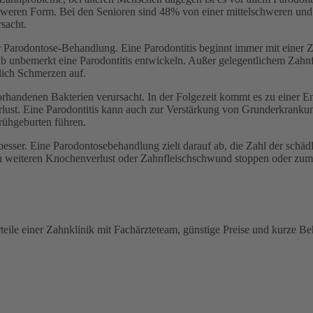
schweren Form. Bei den Senioren sind 48% von einer mittelschweren un
sacht.
r Parodontose-Behandlung. Eine Parodontitis beginnt immer mit einer 
halb unbemerkt eine Parodontitis entwickeln. Außer gelegentlichem Zahn
lich Schmerzen auf.
rhandenen Bakterien verursacht. In der Folgezeit kommt es zu einer 
verlust. Eine Parodontitis kann auch zur Verstärkung von Grunderkra
rühgeburten führen.
 besser. Eine Parodontosebehandlung zielt darauf ab, die Zahl der schädl
en weiteren Knochenverlust oder Zahnfleischschwund stoppen oder zum
teile einer Zahnklinik mit Fachärzteteam, günstige Preise und kurze B