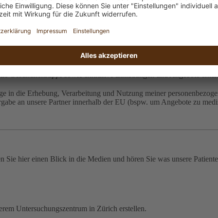
ne, telefonische Erreichbarkeit, Fragen zur Behandlung, ...
lle Gesundheitstipps sowie exklusive Einladungen und Angebote erhal
e in die Erhebung, Verarbeitung und Nutzung meiner personenbezoge
ergabe an unsere Partner innerhalb der EU (bspw. um Angebote zu medi
n Sie hier einen Blick in die Medien und hören Sie was unsere Patiente
serem Untersuchungszentrum in Zürich erstellen.