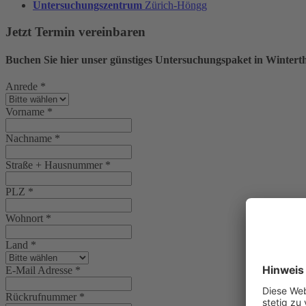
Untersuchungszentrum
Zürich-Höngg
Jetzt Termin vereinbaren
Buchen Sie hier unser günstiges Untersuchungspaket in Wintert
Anrede
*
Vorname
*
Nachname
*
Straße + Hausnummer
*
PLZ
*
Wohnort
*
Land
*
E-Mail Adresse
*
Rückrufnummer
*