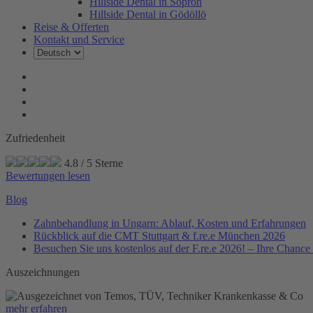
Hillside Dental in Sopron
Hillside Dental in Gödöllö
Reise & Offerten
Kontakt und Service
Zufriedenheit
4.8
/
5
Sterne
Bewertungen lesen
Blog
Zahnbehandlung in Ungarn: Ablauf, Kosten und Erfahrungen
Rückblick auf die CMT Stuttgart & f.re.e München 2026
Besuchen Sie uns kostenlos auf der F.re.e 2026! – Ihre Chanc
Auszeichnungen
mehr erfahren