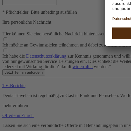
* Pflichtfelder: Bitte unbedingt ausfüllen
Ihre persönliche Nachricht
Hier können Sie eine persönliche Nachricht hinterlassen. Wunschtermi
Ich möchte an Gewinnspielen teilnehmen und dabei zusätzlich wertvo
Ich habe die
Datenschutzerklärung
zur Kenntnis genommen und willig
von mir gewünschten Service-Leistungen ein. Dies schließt die Weit
jederzeit mit Wirkung für die Zukunft
widerrufen
werden.*
Jetzt Termin anfordern
TV-Berichte
DentalTravel.ch ist regelmäßig zu Gast in Funk und Fernsehen. Werfe
mehr erfahren
Offerte in Zürich
Lassen Sie sich eine verbindliche Offerte mit Behandlungsplan in un