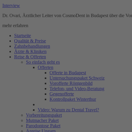
Interview
Dr. Ovari, Ärztlicher Leiter von CosmoDent in Budapest über die Vor
mehr erfahren
Startseite
Qualität & Preise
Zahnbehandlungen
Ärzte & Kliniken
Reise & Offerten
So einfach geht es
Offerten
Offerte in Budapest
Untersuchungspaket Schweiz
Vorofferte Röntgenbild
Telefon- und Video-Beratung
Gegenofferte
Kontrollpaket Winterthur
Video: Warum zu Dental Travel?
Vorbereitungspaket
Mutmacher Paket
Parodontose Paket
Anreise Ungarn