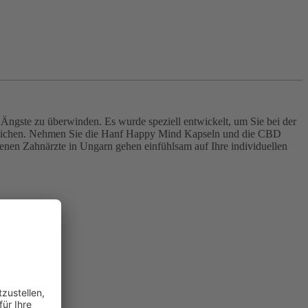
Ängste zu überwinden. Es wurde speziell entwickelt, um Sie bei der
öglichen. Nehmen Sie die Hanf Happy Mind Kapseln und die CBD
enen Zahnärzte in Ungarn gehen einfühlsam auf Ihre individuellen