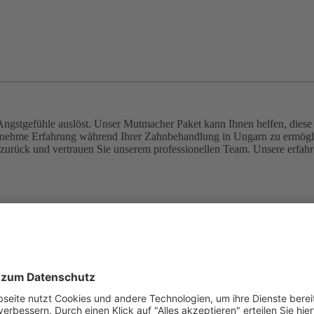
ngstgefühle auslöst. Unser Mutmacher Paket kann Ihnen helfen, diese 
angenehme Erfahrung während Ihrer Zahnbehandlung in Ungarn zu erm
zurück und vertrauen Sie unserem professionellen Team. Unsere erfahr
ung
igkeit und Gesundheit