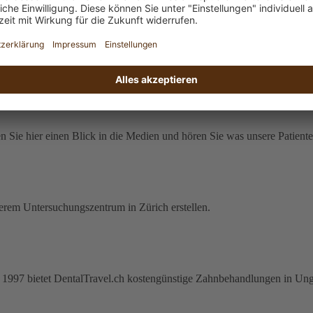
fach dieses Formular aus oder rufen uns an. Wir freuen uns darauf, Ih
n Sie hier einen Blick in die Medien und hören Sie was unsere Patiente
serem Untersuchungszentrum in Zürich erstellen.
ahr 1997 bietet DentalTravel.ch kostengünstige Zahnbehandlungen in Ung