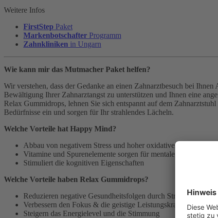
Weitere Infos
FirstStep
Paket
Markenbotschafter
Programm
Zahnkliniken
in Ungarn
Wie kann mir das Mutmacher Paket helfen?
Wir verstehen, dass der Gedanke an einen Zahnarztbesuch bei Ihnen A
Bewältigung Ihrer Zahnarztangst zu unterstützen und Ihnen eine 
Relax Gummidrops, lehnen Sie sich entspannt auf dem Zahnarztstuhl 
Bedürfnisse ein und sorgen für Ihr strahlendes Lächeln.
Welche Vorteile hat Happy Mind?
Abbau von negativem Stress und hoher oxidativer Stressbelast
Vitamine und Spurenelemente sorgen für mentale Leistungsfäh
Stimuliert die kognitiven Eigenschaften
Welche Vorteile haben Relax Gummidrops?
Reduzieren negative Gesundheitsfolgen durch Stress
Verbessern den Fokus & die geistige Leistungskraft
Steigern das Energielevel und die Stimmung