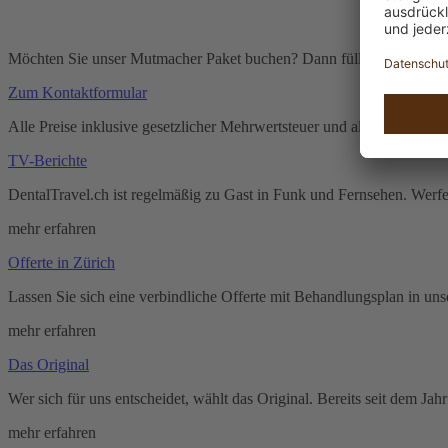
Möchten Sie unser Mutmacher Paket buchen? Dann füllen Sie bitte ein
Zum Kontaktformular
Alle Preise inklusive gesetzlicher Mehrwertsteuer und allen Steuern.
TV-Berichte
DentalTravel.ch ist regelmäßig zu Gast in Funk und Fernsehen. Werfe
mehr erfahren
Offerte in Zürich
Lassen Sie sich eine verbindliche Offerte mit Behandlungsplan in un
mehr erfahren
Das Original
Wer sich für uns entscheidet, wählt das Original. Bereits seit dem J
mehr erfahren