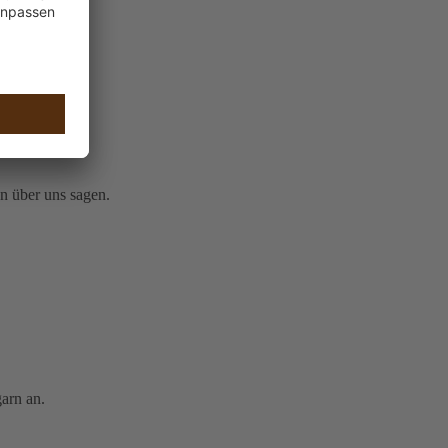
nen zu helfen!
n über uns sagen.
arn an.