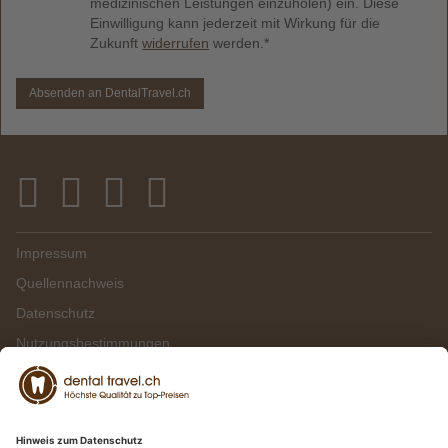
medizinischen Leistungen einzuholen) ein. Diese
Einwilligung kann jederzeit mit Wirkung für die
Zukunft
widerrufen
werden.*
Absenden an DentalTravel.ch
Impressum
Quellennachweis
Datenschutz
Nutzungsbestimmungen
Presse & TV
RTL: Zahnbehandlung Ungarn
Kundenmagazin