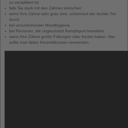
zu zersplittert ist
falls Sie stark mit den Zähnen knirschen
wenn Ihre Zähne sehr grau sind, schimmert der dunkle Ton
durch
bei unzureichender Mundhygiene
bei Personen, die ungeschützt Kampfsport betreiben
wenn Ihre Zähne große Füllungen oder Karies haben. Hier
sollte man lieber Keramikkronen verwenden.