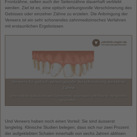
Frontzähne, selten auch der Seitenzähne dauerhaft verklebt
werden. Ziel ist es, eine optisch wirkungsvolle Verschönerung des
Gebisses oder einzelner Zähne zu erzielen. Die Anbringung der
Veneers ist ein sehr schonendes zahnmedizinisches Verfahren
mit erstaunlichen Ergebnissen.
Veneers für optisch wirkungsvolle Verschönerung einzelner
Anhand des Abdrucks werden individuelle Keramikschalen für Sie
Veneers werden erst seit 1983 hergestellt
Zähne
erstellt
Unter örtlicher Betäubung wird Zahnschmelz abgetragen und Platz für die Veneers
Veneers sehen sehr natürlich aus und sind mittlerweile ein fester Bestandteil der
Nach Fertigstellung werden die Veneers anprobiert und mit einem Kleber fest eingesetzt.
kosmetischen Zahnheilkunde.
geschaffen.
Und Veneers haben noch einen Vorteil: Sie sind äusserst
langlebig. Klinische Studien belegen, dass sich nur zwei Prozent
der aufgeklebten Schalen innerhalb von sechs Jahren ablösen.