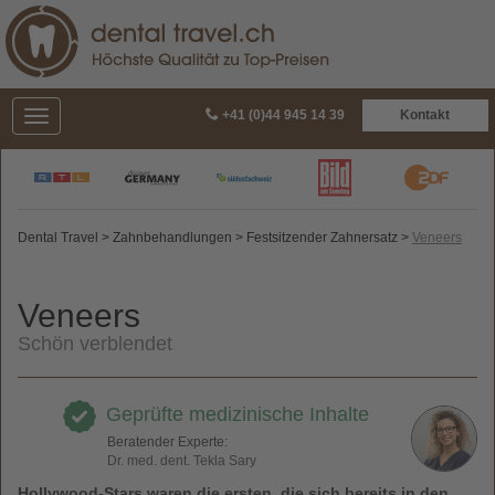
+41 (0)44 945 14 39
Kontakt
Dental Travel
>
Zahnbehandlungen
>
Festsitzender Zahnersatz
>
Veneers
Veneers
Schön verblendet
Geprüfte medizinische Inhalte
Beratender Experte:
Dr. med. dent. Tekla Sary
Hollywood-Stars waren die ersten, die sich bereits in den