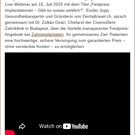
Live-Webinar am 15. Juli 2025 mit dem Titel „Festpreis-
Implantationen – Gibt es sowas wirklich?“. Eszter Jopp,
Gesundheitsexpertin und Gründerin von Dentaltravel.ch, sprach
gemeinsam mit Dr. Zoltán Ovári, Chefarzt der CosmoDent
Zahnklinik in Budapest, über die Vorteile transparenter Festpreis-
Angebote bei
Zahnimplantaten
. Ihr gemeinsames Ziel: Patienten
eine hochwertige, sichere Versorgung zum garantierten Preis –
ohne versteckte Kosten – zu ermöglichen.