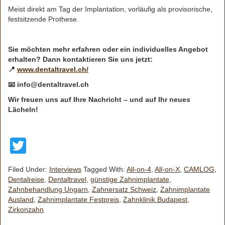
Meist direkt am Tag der Implantation, vorläufig als provisorische,
festsitzende Prothese.
Sie möchten mehr erfahren oder ein individuelles Angebot
erhalten? Dann kontaktieren Sie uns jetzt:
📍
www.dentaltravel.ch/
📧 info@dentaltravel.ch
Wir freuen uns auf Ihre Nachricht – und auf Ihr neues
Lächeln!
Twitter
Filed Under:
Interviews
Tagged With:
All-on-4
,
All-on-X
,
CAMLOG
,
Dentalreise
,
Dentaltravel
,
günstige Zahnimplantate
,
Zahnbehandlung Ungarn
,
Zahnersatz Schweiz
,
Zahnimplantate
Ausland
,
Zahnimplantate Festpreis
,
Zahnklinik Budapest
,
Zirkonzahn