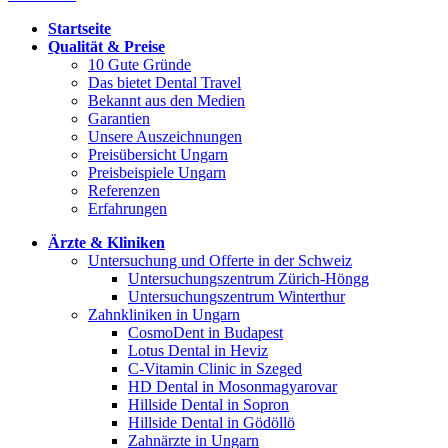
Startseite
Qualität & Preise
10 Gute Gründe
Das bietet Dental Travel
Bekannt aus den Medien
Garantien
Unsere Auszeichnungen
Preisübersicht Ungarn
Preisbeispiele Ungarn
Referenzen
Erfahrungen
Ärzte & Kliniken
Untersuchung und Offerte in der Schweiz
Untersuchungszentrum Zürich-Höngg
Untersuchungszentrum Winterthur
Zahnkliniken in Ungarn
CosmoDent in Budapest
Lotus Dental in Heviz
C-Vitamin Clinic in Szeged
HD Dental in Mosonmagyarovar
Hillside Dental in Sopron
Hillside Dental in Gödöllö
Zahnärzte in Ungarn