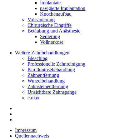
Implantate
navigierte Implantation
Knochenaufbau
Vollsanierung
Chirurgische Eingriffe
Betäubung und Anästhesie
Sedierung
Vollnarkose
Weitere Zahnbehandlungen
Bleaching
Professionelle Zahnreinigung
Parodontosebehandlung
Zahnentfernung
Wurzelbehandlung
Zahnsteinentfernung
Unsichtbare Zahnspange
e.max
Impressum
Quellennachweis