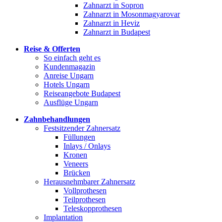
Zahnarzt in Sopron
Zahnarzt in Mosonmagyarovar
Zahnarzt in Heviz
Zahnarzt in Budapest
Reise & Offerten
So einfach geht es
Kundenmagazin
Anreise Ungarn
Hotels Ungarn
Reiseangebote Budapest
Ausflüge Ungarn
Zahnbehandlungen
Festsitzender Zahnersatz
Füllungen
Inlays / Onlays
Kronen
Veneers
Brücken
Herausnehmbarer Zahnersatz
Vollprothesen
Teilprothesen
Teleskopprothesen
Implantation