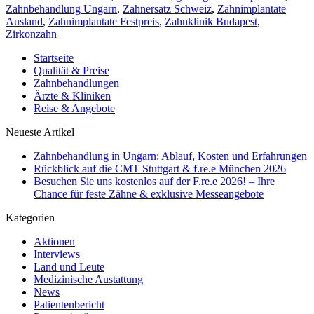
Zahnbehandlung Ungarn
,
Zahnersatz Schweiz
,
Zahnimplantate
Ausland
,
Zahnimplantate Festpreis
,
Zahnklinik Budapest
,
Zirkonzahn
Startseite
Qualität & Preise
Zahnbehandlungen
Ärzte & Kliniken
Reise & Angebote
Neueste Artikel
Zahnbehandlung in Ungarn: Ablauf, Kosten und Erfahrungen
Rückblick auf die CMT Stuttgart & f.re.e München 2026
Besuchen Sie uns kostenlos auf der F.re.e 2026! – Ihre
Chance für feste Zähne & exklusive Messeangebote
Kategorien
Aktionen
Interviews
Land und Leute
Medizinische Austattung
News
Patientenbericht