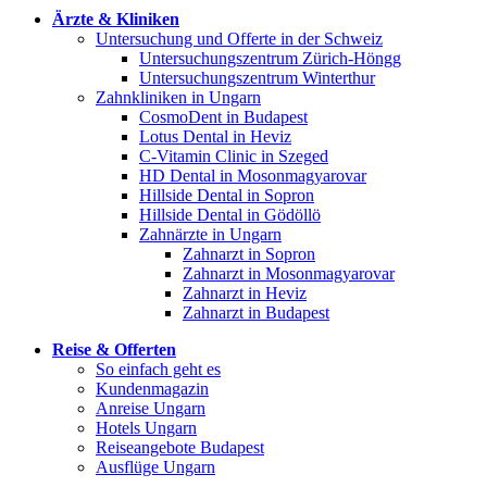
Ärzte & Kliniken
Untersuchung und Offerte in der Schweiz
Untersuchungszentrum Zürich-Höngg
Untersuchungszentrum Winterthur
Zahnkliniken in Ungarn
CosmoDent in Budapest
Lotus Dental in Heviz
C-Vitamin Clinic in Szeged
HD Dental in Mosonmagyarovar
Hillside Dental in Sopron
Hillside Dental in Gödöllö
Zahnärzte in Ungarn
Zahnarzt in Sopron
Zahnarzt in Mosonmagyarovar
Zahnarzt in Heviz
Zahnarzt in Budapest
Reise & Offerten
So einfach geht es
Kundenmagazin
Anreise Ungarn
Hotels Ungarn
Reiseangebote Budapest
Ausflüge Ungarn