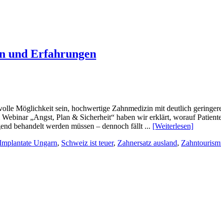
en und Erfahrungen
nvolle Möglichkeit sein, hochwertige Zahnmedizin mit deutlich geringer
m Webinar „Angst, Plan & Sicherheit“ haben wir erklärt, worauf Patien
gend behandelt werden müssen – dennoch fällt ...
[Weiterlesen]
Implantate Ungarn
,
Schweiz ist teuer
,
Zahnersatz ausland
,
Zahntourism