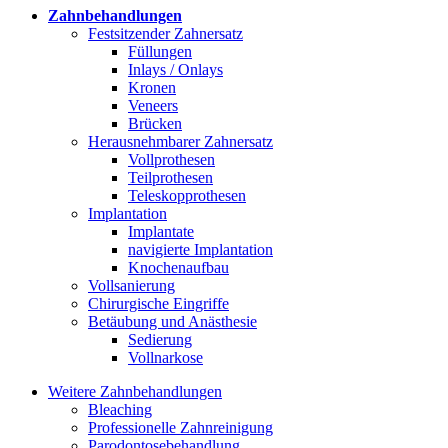
Zahnbehandlungen
Festsitzender Zahnersatz
Füllungen
Inlays / Onlays
Kronen
Veneers
Brücken
Herausnehmbarer Zahnersatz
Vollprothesen
Teilprothesen
Teleskopprothesen
Implantation
Implantate
navigierte Implantation
Knochenaufbau
Vollsanierung
Chirurgische Eingriffe
Betäubung und Anästhesie
Sedierung
Vollnarkose
Weitere Zahnbehandlungen
Bleaching
Professionelle Zahnreinigung
Parodontosebehandlung