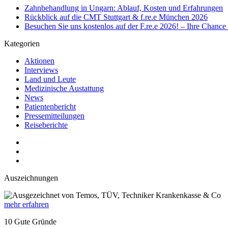
Zahnbehandlung in Ungarn: Ablauf, Kosten und Erfahrungen
Rückblick auf die CMT Stuttgart & f.re.e München 2026
Besuchen Sie uns kostenlos auf der F.re.e 2026! – Ihre Chanc
Kategorien
Aktionen
Interviews
Land und Leute
Medizinische Austattung
News
Patientenbericht
Pressemitteilungen
Reiseberichte
Auszeichnungen
mehr erfahren
10 Gute Gründe