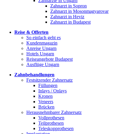
Zahnärzte in Ungarn
Zahnarzt in Sopron
Zahnarzt in Mosonmagyarovar
Zahnarzt in Heviz
Zahnarzt in Budapest
Reise & Offerten
So einfach geht es
Kundenmagazin
Anreise Ungarn
Hotels Ungarn
Reiseangebote Budapest
Ausflüge Ungarn
Zahnbehandlungen
Festsitzender Zahnersatz
Füllungen
Inlays / Onlays
Kronen
Veneers
Brücken
Herausnehmbarer Zahnersatz
Vollprothesen
Teilprothesen
Teleskopprothesen
Implantation