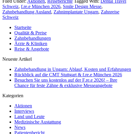
Filed Under:
Aktionen
,
Reiseberichte
Tagged With:
Dental Travel
Schweiz
,
f.re.e München 2026
,
Smile Design Messe
,
Zahnbehandlung Ausland
,
Zahnimplantate Ungarn
,
Zahnreise
Schweiz
Startseite
Qualität & Preise
Zahnbehandlungen
Ärzte & Kliniken
Reise & Angebote
Neueste Artikel
Zahnbehandlung in Ungarn: Ablauf, Kosten und Erfahrungen
Rückblick auf die CMT Stuttgart & f.re.e München 2026
Besuchen Sie uns kostenlos auf der F.re.e 2026! – Ihre
Chance für feste Zähne & exklusive Messeangebote
Kategorien
Aktionen
Interviews
Land und Leute
Medizinische Austattung
News
Patientenbericht