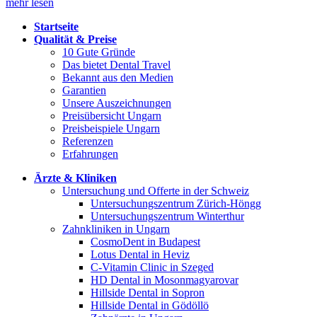
mehr lesen
Startseite
Qualität & Preise
10 Gute Gründe
Das bietet Dental Travel
Bekannt aus den Medien
Garantien
Unsere Auszeichnungen
Preisübersicht Ungarn
Preisbeispiele Ungarn
Referenzen
Erfahrungen
Ärzte & Kliniken
Untersuchung und Offerte in der Schweiz
Untersuchungszentrum Zürich-Höngg
Untersuchungszentrum Winterthur
Zahnkliniken in Ungarn
CosmoDent in Budapest
Lotus Dental in Heviz
C-Vitamin Clinic in Szeged
HD Dental in Mosonmagyarovar
Hillside Dental in Sopron
Hillside Dental in Gödöllö