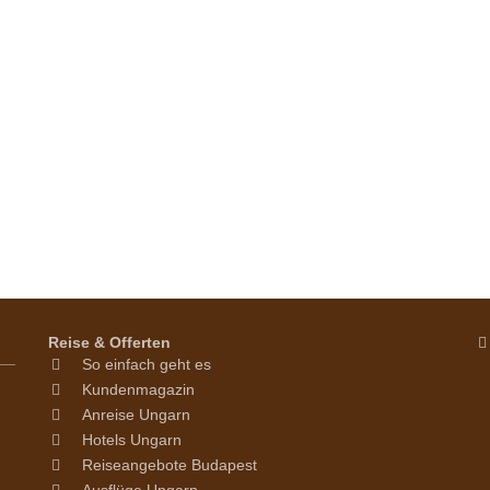
Reise & Offerten
So einfach geht es
Kundenmagazin
Anreise Ungarn
Hotels Ungarn
Reiseangebote Budapest