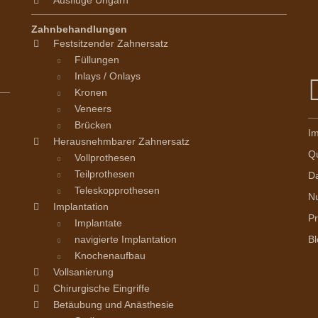
Ausflüge Ungarn
Zahnbehandlungen
Festsitzender Zahnersatz
Füllungen
Inlays / Onlays
Kronen
Veneers
Brücken
I
Herausnehmbarer Zahnersatz
Q
Vollprothesen
Teilprothesen
D
Teleskopprothesen
N
Implantation
P
Implantate
navigierte Implantation
Bl
Knochenaufbau
Vollsanierung
Chirurgische Eingriffe
Betäubung und Anästhesie