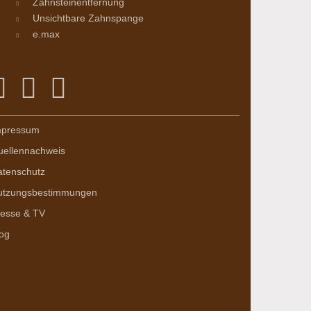
Zahnsteinentfernung
Unsichtbare Zahnspange
e.max
mpressum
uellennachweis
atenschutz
utzungsbestimmungen
resse & TV
og