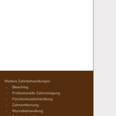
Weitere Zahnbehandlungen
Bleaching
Professionelle Zahnreinigung
Parodontosebehandlung
Zahnentfernung
Wurzelbehandlung