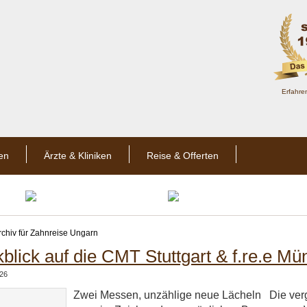
Erfahre
en
Ärzte & Kliniken
Reise & Offerten
rchiv für Zahnreise Ungarn
blick auf die CMT Stuttgart & f.re.e M
026
Zwei Messen, unzählige neue Lächeln ‎ ‎ Die v