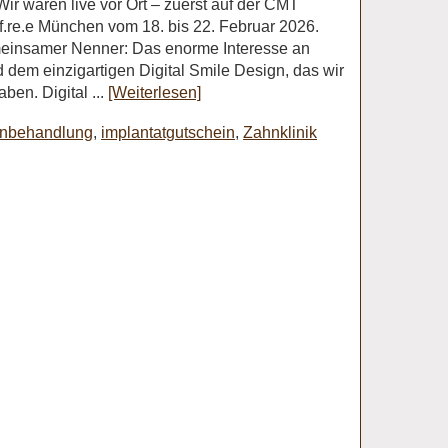
r waren live vor Ort – zuerst auf der CMT
 f.re.e München vom 18. bis 22. Februar 2026.
meinsamer Nenner: Das enorme Interesse an
em einzigartigen Digital Smile Design, das wir
ben. Digital ...
[Weiterlesen]
hnbehandlung
,
implantatgutschein
,
Zahnklinik