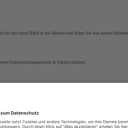
n Sie hier einen Blick in die Medien und hören Sie was unsere Patiente
serem Untersuchungszentrum in Zürich erstellen.
ahr 1997 bietet DentalTravel.ch kostengünstige Zahnbehandlungen in Ung
teile einer Zahnklinik mit Fachärzteteam, günstige Preise und kurze B