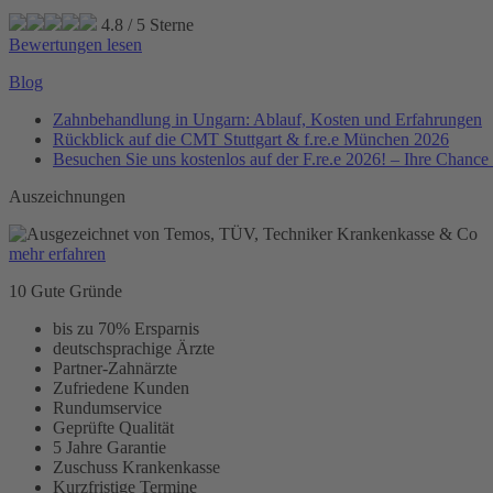
4.8
/
5
Sterne
Bewertungen lesen
Blog
Zahnbehandlung in Ungarn: Ablauf, Kosten und Erfahrungen
Rückblick auf die CMT Stuttgart & f.re.e München 2026
Besuchen Sie uns kostenlos auf der F.re.e 2026! – Ihre Chanc
Auszeichnungen
mehr erfahren
10 Gute Gründe
bis zu 70% Ersparnis
deutschsprachige Ärzte
Partner-Zahnärzte
Zufriedene Kunden
Rundumservice
Geprüfte Qualität
5 Jahre Garantie
Zuschuss Krankenkasse
Kurzfristige Termine