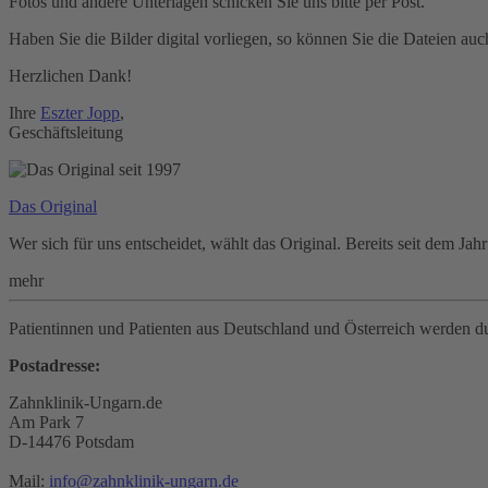
Fotos und andere Unterlagen schicken Sie uns bitte per Post.
Haben Sie die Bilder digital vorliegen, so können Sie die Dateien a
Herzlichen Dank!
Ihre
Eszter Jopp
,
Geschäftsleitung
Das Original
Wer sich für uns entscheidet, wählt das Original. Bereits seit dem J
mehr
Patientinnen und Patienten aus Deutschland und Österreich werden d
Postadresse:
Zahnklinik-Ungarn.de
Am Park 7
D-14476 Potsdam
Mail:
info@zahnklinik-ungarn.de