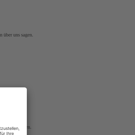
n über uns sagen.
arn an.
ehandlungszeiten.