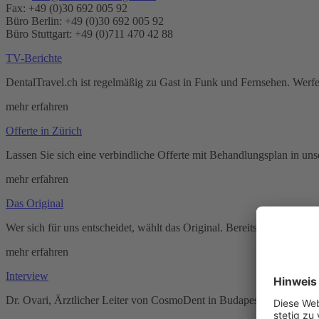
Fax: +49 (0)30 692 005 92
Büro Berlin: +49 (0)30 692 005 92
Büro Stuttgart: +49 (0)711 470 42 88
TV-Berichte
DentalTravel.ch ist regelmäßig zu Gast in Funk und Fernsehen. Werfe
mehr erfahren
Offerte in Zürich
Lassen Sie sich eine verbindliche Offerte mit Behandlungsplan in un
mehr erfahren
Das Original
Wer sich für uns entscheidet, wählt das Original. Bereits seit dem J
mehr erfahren
Interview
Dr. Ovari, Ärztlicher Leiter von CosmoDent in Budapest über die Vor