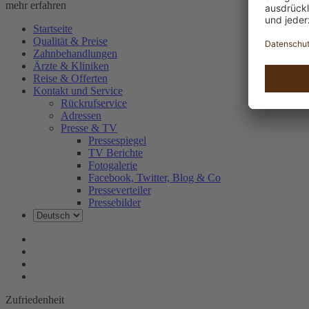
mehr erfahren
Startseite
Qualität & Preise
Zahnbehandlungen
Ärzte & Kliniken
Reise & Offerten
Kontakt und Service
Rückrufservice
Adressen
Presse & TV
Pressespiegel
TV Berichte
Fotogalerie
Facebook, Twitter, Blog & Co
Presseverteiler
Pressebilder
Zufriedenheit