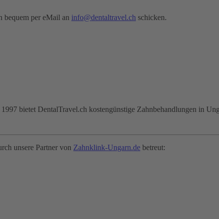
uch bequem per eMail an
info@dentaltravel.ch
schicken.
ahr 1997 bietet DentalTravel.ch kostengünstige Zahnbehandlungen in Ung
urch unsere Partner von
Zahnklink-Ungarn.de
betreut: