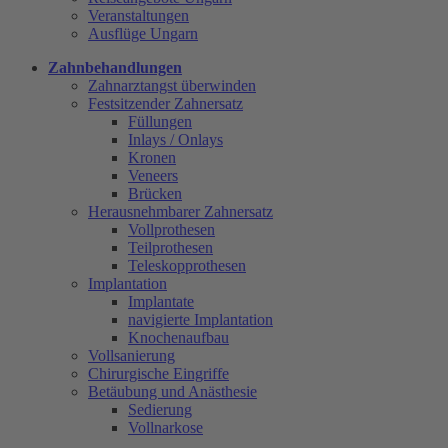
Veranstaltungen
Ausflüge Ungarn
Zahnbehandlungen
Zahnarztangst überwinden
Festsitzender Zahnersatz
Füllungen
Inlays / Onlays
Kronen
Veneers
Brücken
Herausnehmbarer Zahnersatz
Vollprothesen
Teilprothesen
Teleskopprothesen
Implantation
Implantate
navigierte Implantation
Knochenaufbau
Vollsanierung
Chirurgische Eingriffe
Betäubung und Anästhesie
Sedierung
Vollnarkose