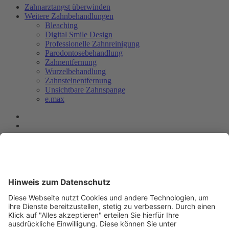
Zahnarztangst überwinden
Weitere Zahnbehandlungen
Bleaching
Digital Smile Design
Professionelle Zahnreinigung
Parodontosebehandlung
Zahnentfernung
Wurzelbehandlung
Zahnsteinentfernung
Unsichtbare Zahnspange
e.max
Impressum
Quellennachweis
Datenschutz
Nutzungsbestimmungen
Presse & TV
RTL: Zahnbehandlung Ungarn
Kundenmagazin
Preisbeispiele Ungarn