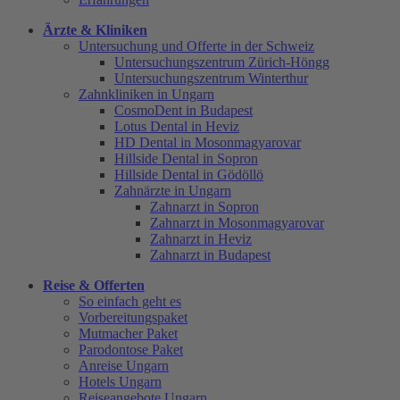
Ärzte & Kliniken
Untersuchung und Offerte in der Schweiz
Untersuchungszentrum Zürich-Höngg
Untersuchungszentrum Winterthur
Zahnkliniken in Ungarn
CosmoDent in Budapest
Lotus Dental in Heviz
HD Dental in Mosonmagyarovar
Hillside Dental in Sopron
Hillside Dental in Gödöllö
Zahnärzte in Ungarn
Zahnarzt in Sopron
Zahnarzt in Mosonmagyarovar
Zahnarzt in Heviz
Zahnarzt in Budapest
Reise & Offerten
So einfach geht es
Vorbereitungspaket
Mutmacher Paket
Parodontose Paket
Anreise Ungarn
Hotels Ungarn
Reiseangebote Ungarn