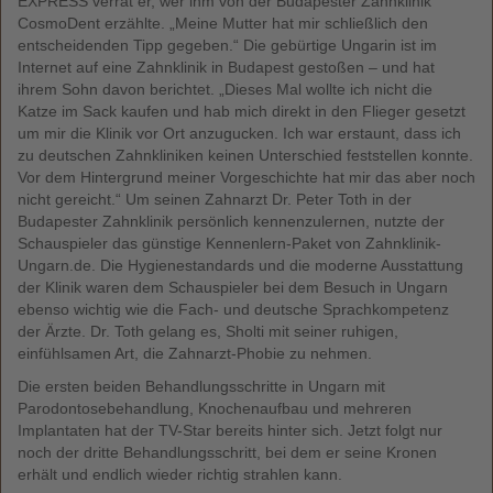
EXPRESS verrät er, wer ihm von der Budapester Zahnklinik
CosmoDent erzählte. „Meine Mutter hat mir schließlich den
entscheidenden Tipp gegeben.“ Die gebürtige Ungarin ist im
Internet auf eine Zahnklinik in Budapest gestoßen – und hat
ihrem Sohn davon berichtet. „Dieses Mal wollte ich nicht die
Katze im Sack kaufen und hab mich direkt in den Flieger gesetzt
um mir die Klinik vor Ort anzugucken. Ich war erstaunt, dass ich
zu deutschen Zahnkliniken keinen Unterschied feststellen konnte.
Vor dem Hintergrund meiner Vorgeschichte hat mir das aber noch
nicht gereicht.“ Um seinen Zahnarzt Dr. Peter Toth in der
Budapester Zahnklinik persönlich kennenzulernen, nutzte der
Schauspieler das günstige Kennenlern-Paket von Zahnklinik-
Ungarn.de. Die Hygienestandards und die moderne Ausstattung
der Klinik waren dem Schauspieler bei dem Besuch in Ungarn
ebenso wichtig wie die Fach- und deutsche Sprachkompetenz
der Ärzte. Dr. Toth gelang es, Sholti mit seiner ruhigen,
einfühlsamen Art, die Zahnarzt-Phobie zu nehmen.
Die ersten beiden Behandlungsschritte in Ungarn mit
Parodontosebehandlung, Knochenaufbau und mehreren
Implantaten hat der TV-Star bereits hinter sich. Jetzt folgt nur
noch der dritte Behandlungsschritt, bei dem er seine Kronen
erhält und endlich wieder richtig strahlen kann.