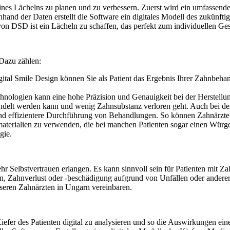
ines Lächelns zu planen und zu verbessern. Zuerst wird ein umfassende
hand der Daten erstellt die Software ein digitales Modell des zukünfti
 DSD ist ein Lächeln zu schaffen, das perfekt zum individuellen Gesic
 Dazu zählen:
ital Smile Design können Sie als Patient das Ergebnis Ihrer Zahnbeha
hnologien kann eine hohe Präzision und Genauigkeit bei der Herstellu
andelt werden kann und wenig Zahnsubstanz verloren geht. Auch bei d
und effizientere Durchführung von Behandlungen. So können Zahnärzte 
terialien zu verwenden, die bei manchen Patienten sogar einen Würge
gie.
 Selbstvertrauen erlangen. Es kann sinnvoll sein für Patienten mit Za
, Zahnverlust oder -beschädigung aufgrund von Unfällen oder anderen
seren Zahnärzten in Ungarn vereinbaren.
Kiefer des Patienten digital zu analysieren und so die Auswirkungen ei