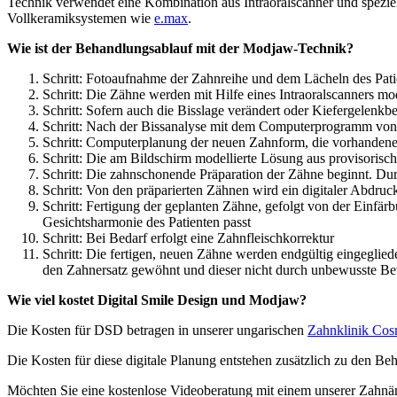
Technik verwendet eine Kombination aus Intraoralscanner und speziel
Vollkeramiksystemen wie
e.max
.
Wie ist der Behandlungsablauf mit der Modjaw-Technik?
Schritt: Fotoaufnahme der Zahnreihe und dem Lächeln des Pati
Schritt: Die Zähne werden mit Hilfe eines Intraoralscanners mod
Schritt: Sofern auch die Bisslage verändert oder Kiefergele
Schritt: Nach der Bissanalyse mit dem Computerprogramm von M
Schritt: Computerplanung der neuen Zahnform, die vorhandene
Schritt: Die am Bildschirm modellierte Lösung aus provisorisch
Schritt: Die zahnschonende Präparation der Zähne beginnt. Du
Schritt: Von den präparierten Zähnen wird ein digitaler Abdr
Schritt: Fertigung der geplanten Zähne, gefolgt von der Einfärb
Gesichtsharmonie des Patienten passt
Schritt: Bei Bedarf erfolgt eine Zahnfleischkorrektur
Schritt: Die fertigen, neuen Zähne werden endgültig eingeglie
den Zahnersatz gewöhnt und dieser nicht durch unbewusste B
Wie viel kostet Digital Smile Design und Modjaw?
Die Kosten für DSD betragen in unserer ungarischen
Zahnklinik Co
Die Kosten für diese digitale Planung entstehen zusätzlich zu den Beh
Möchten Sie eine kostenlose Videoberatung mit einem unserer Zahnär