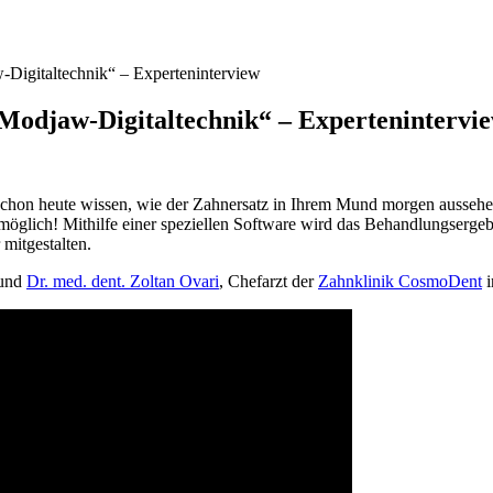
w-Digitaltechnik“ – Experteninterview
t Modjaw-Digitaltechnik“ – Expertenintervi
schon heute wissen, wie der Zahnersatz in Ihrem Mund morgen aussehe
möglich! Mithilfe einer speziellen Software wird das Behandlungsergeb
mitgestalten.
und
Dr. med. dent. Zoltan Ovari
, Chefarzt der
Zahnklinik CosmoDent
i