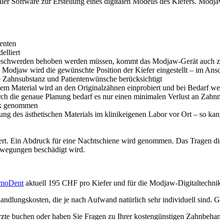
ler Software zur Erstellung eines digitalen Modells des Kiefers. Modja
enten
elliert
nkbeschwerden behoben werden müssen, kommt das Modjaw-Gerät auch z
odjaw wird die gewünschte Position der Kiefer eingestellt – im Ansch
 Zahnsubstanz und Patientenwünsche berücksichtigt
em Material wird an den Originalzähnen einprobiert und bei Bedarf wei
rch die genaue Planung bedarf es nur einen minimalen Verlust an Zahnm
uck genommen
ung des ästhetischen Materials im klinikeigenen Labor vor Ort – so kann
dert. Ein Abdruck für eine Nachtschiene wird genommen. Das Tragen dies
ewegungen beschädigt wird.
smoDent
aktuell 195 CHF pro Kiefer und für die Modjaw-Digitaltechni
andlungskosten, die je nach Aufwand natürlich sehr individuell sind. G
zte buchen oder haben Sie Fragen zu Ihrer kostengünstigen Zahnbehand