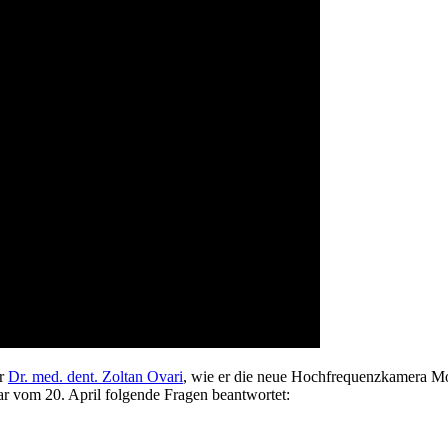
er
Dr. med. dent. Zoltan Ovari
, wie er die neue Hochfrequenzkamera M
r vom 20. April folgende Fragen beantwortet: