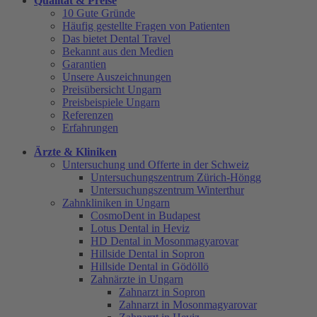
Qualität & Preise
10 Gute Gründe
Häufig gestellte Fragen von Patienten
Das bietet Dental Travel
Bekannt aus den Medien
Garantien
Unsere Auszeichnungen
Preisübersicht Ungarn
Preisbeispiele Ungarn
Referenzen
Erfahrungen
Ärzte & Kliniken
Untersuchung und Offerte in der Schweiz
Untersuchungszentrum Zürich-Höngg
Untersuchungszentrum Winterthur
Zahnkliniken in Ungarn
CosmoDent in Budapest
Lotus Dental in Heviz
HD Dental in Mosonmagyarovar
Hillside Dental in Sopron
Hillside Dental in Gödöllö
Zahnärzte in Ungarn
Zahnarzt in Sopron
Zahnarzt in Mosonmagyarovar