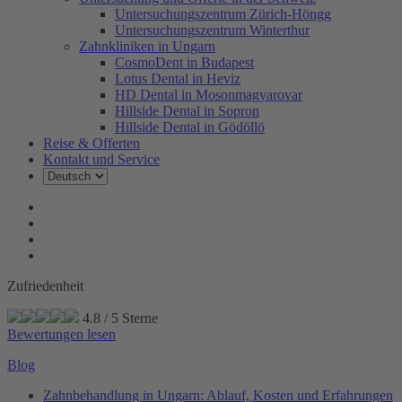
Untersuchungszentrum Zürich-Höngg
Untersuchungszentrum Winterthur
Zahnkliniken in Ungarn
CosmoDent in Budapest
Lotus Dental in Heviz
HD Dental in Mosonmagyarovar
Hillside Dental in Sopron
Hillside Dental in Gödöllö
Reise & Offerten
Kontakt und Service
Zufriedenheit
4.8
/
5
Sterne
Bewertungen lesen
Blog
Zahnbehandlung in Ungarn: Ablauf, Kosten und Erfahrungen