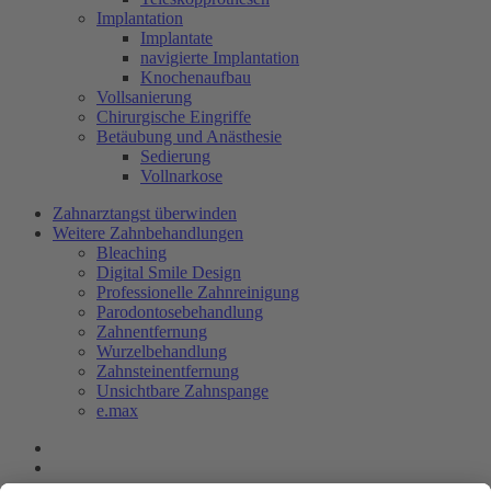
Implantation
Implantate
navigierte Implantation
Knochenaufbau
Vollsanierung
Chirurgische Eingriffe
Betäubung und Anästhesie
Sedierung
Vollnarkose
Zahnarztangst überwinden
Weitere Zahnbehandlungen
Bleaching
Digital Smile Design
Professionelle Zahnreinigung
Parodontosebehandlung
Zahnentfernung
Wurzelbehandlung
Zahnsteinentfernung
Unsichtbare Zahnspange
e.max