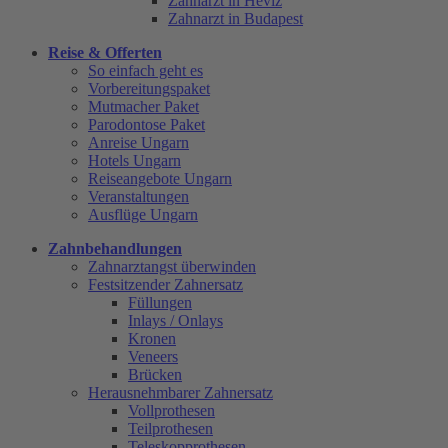
Zahnarzt in Heviz
Zahnarzt in Budapest
Reise & Offerten
So einfach geht es
Vorbereitungspaket
Mutmacher Paket
Parodontose Paket
Anreise Ungarn
Hotels Ungarn
Reiseangebote Ungarn
Veranstaltungen
Ausflüge Ungarn
Zahnbehandlungen
Zahnarztangst überwinden
Festsitzender Zahnersatz
Füllungen
Inlays / Onlays
Kronen
Veneers
Brücken
Herausnehmbarer Zahnersatz
Vollprothesen
Teilprothesen
Teleskopprothesen