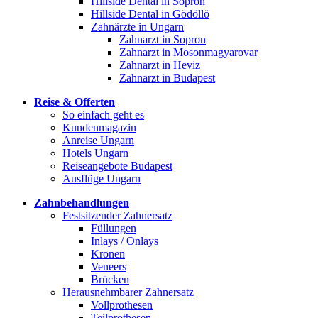
Hillside Dental in Sopron
Hillside Dental in Gödöllö
Zahnärzte in Ungarn
Zahnarzt in Sopron
Zahnarzt in Mosonmagyarovar
Zahnarzt in Heviz
Zahnarzt in Budapest
Reise & Offerten
So einfach geht es
Kundenmagazin
Anreise Ungarn
Hotels Ungarn
Reiseangebote Budapest
Ausflüge Ungarn
Zahnbehandlungen
Festsitzender Zahnersatz
Füllungen
Inlays / Onlays
Kronen
Veneers
Brücken
Herausnehmbarer Zahnersatz
Vollprothesen
Teilprothesen