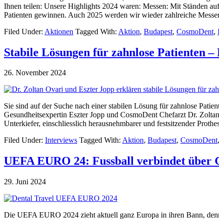
Ihnen teilen: Unsere Highlights 2024 waren: Messen: Mit Ständen auf
Patienten gewinnen. Auch 2025 werden wir wieder zahlreiche Messen 
Filed Under:
Aktionen
Tagged With:
Aktion
,
Budapest
,
CosmoDent
,
Stabile Lösungen für zahnlose Patienten –
26. November 2024
Sie sind auf der Suche nach einer stabilen Lösung für zahnlose Pati
Gesundheitsexpertin Eszter Jopp und CosmoDent Chefarzt Dr. Zoltan 
Unterkiefer, einschliesslich herausnehmbarer und festsitzender Proth
Filed Under:
Interviews
Tagged With:
Aktion
,
Budapest
,
CosmoDent
UEFA EURO 24: Fussball verbindet über 
29. Juni 2024
Die UEFA EURO 2024 zieht aktuell ganz Europa in ihren Bann, denn 