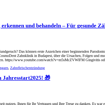
g erkennen und behandeln – Für gesunde Zä
undgeruch? Das können erste Anzeichen einer beginnenden Parodontos
r CosmoDent Zahnklinik in Budapest, über die Ursachen, Folgen und m
ammen. https://www.youtube.com/watch?v=m5sMcZVWlFM Gingivitis ode
ngarn
,
Zahnfleischentzündung
 Jahresstart2025! 🎁
t nutzen, Ihnen für Ihr Vertrauen und Ihre Treue zu danken. Es war ei