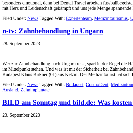
besonders emotional, denn bei Dental Travel arbeiten fussballbegeis
mit Herz und Leidenschaft gekämpft und uns jede Menge spannende F
Filed Under:
News
Tagged With:
Expertenteam
,
Medizintourismus
,
U
n-tv: Zahnbehandlung in Ungarn
28. September 2023
Wer zur Zahnbehandlung nach Ungarn reist, spart in der Regel die Hä
im Mittelpunkt stehen. Und was ist mit der Sicherheit bei Zahnbehan
Budapest Klaus Birkner (61) aus Ketzin. Der Medizintourist hat sich 
Filed Under:
News
Tagged With:
Budapest
,
CosmoDent
,
Medizintou
Ausland
,
Zahnimplantate
BILD am Sonntag und bild.de: Was kosten
23. September 2023