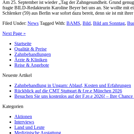
Am 25. September ist wieder „Tag der Zahngesundheit. Grund genug 
fragte BILD-Redakteurin Karoline Beyer bei uns an. Sie wollte mit ei
Schlenker (59) aus Berlin war sofort dazu bereit, denn sie ist mit ihr
Filed Under:
News
Tagged With:
BAMS
,
Bild
,
Bild am Sonntag
,
Bud
Next Page »
Startseite
Qualität & Preise
Zahnbehandlungen
Ärzte & Kliniken
Reise & Angebote
Neueste Artikel
Zahnbehandlung in Ungarn: Ablauf, Kosten und Erfahrungen
Rückblick auf die CMT Stuttgart & f.re.e München 2026
Besuchen Sie uns kostenlos auf der F.re.e 2026! – Ihre Chanc
Kategorien
Aktionen
Interviews
Land und Leute
Medizinische Austattung