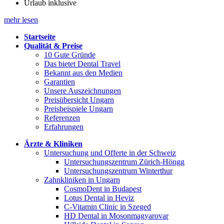
Urlaub inklusive
mehr lesen
Startseite
Qualität & Preise
10 Gute Gründe
Das bietet Dental Travel
Bekannt aus den Medien
Garantien
Unsere Auszeichnungen
Preisübersicht Ungarn
Preisbeispiele Ungarn
Referenzen
Erfahrungen
Ärzte & Kliniken
Untersuchung und Offerte in der Schweiz
Untersuchungszentrum Zürich-Höngg
Untersuchungszentrum Winterthur
Zahnkliniken in Ungarn
CosmoDent in Budapest
Lotus Dental in Heviz
C-Vitamin Clinic in Szeged
HD Dental in Mosonmagyarovar