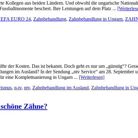
terte Kollegen aus beiden Ländern. Und obwohl die ungarische National
ussballmomente beschert. Ihre Leistungen auf dem Platz ...
[Weiterles
EFA EURO 24
,
Zahnbehandlung
,
Zahnbehandlung in Ungarn
,
ZAH
lfte der Kosten. Das ist bekannt. Doch geht es nur um „günstig“? Ger
dlungen im Ausland? In der Sendung „ntv Service“ am 28. September um
für eine Komplettsanierung in Ungarn ...
[Weiterlesen]
rismus
,
n-tv
,
ntv
,
Zahnbehandlung im Ausland
,
Zahnbehandlung in Un
 schöne Zähne?