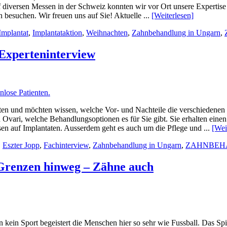
 diversen Messen in der Schweiz konnten wir vor Ort unsere Expertise 
besuchen. Wir freuen uns auf Sie! Aktuelle ...
[Weiterlesen]
Implantat
,
Implantataktion
,
Weihnachten
,
Zahnbehandlung in Ungarn
,
 Experteninterview
enten und möchten wissen, welche Vor- und Nachteile die verschiedene
Ovari, welche Behandlungsoptionen es für Sie gibt. Sie erhalten ein
esen auf Implantaten. Ausserdem geht es auch um die Pflege und ...
[Wei
,
Eszter Jopp
,
Fachinterview
,
Zahnbehandlung in Ungarn
,
ZAHNBEH
Grenzen hinweg – Zähne auch
kein Sport begeistert die Menschen hier so sehr wie Fussball. Das S