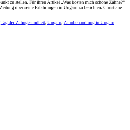
nkt zu stellen. Für ihren Artikel „Was kosten mich schöne Zähne?“
 Zeitung über seine Erfahrungen in Ungarn zu berichten. Christiane
,
Tag der Zahngesundheit
,
Ungarn
,
Zahnbehandlung in Ungarn