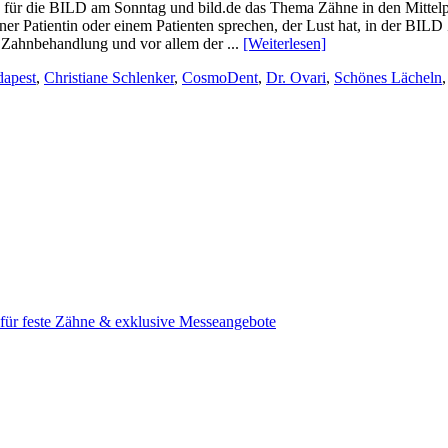
für die BILD am Sonntag und bild.de das Thema Zähne in den Mittelpu
ner Patientin oder einem Patienten sprechen, der Lust hat, in der BILD
er Zahnbehandlung und vor allem der ...
[Weiterlesen]
apest
,
Christiane Schlenker
,
CosmoDent
,
Dr. Ovari
,
Schönes Lächeln
e für feste Zähne & exklusive Messeangebote