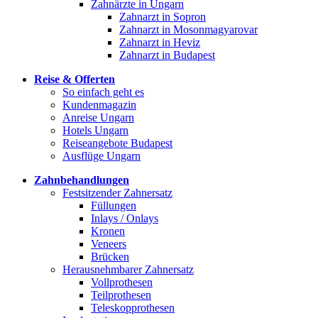
Zahnärzte in Ungarn
Zahnarzt in Sopron
Zahnarzt in Mosonmagyarovar
Zahnarzt in Heviz
Zahnarzt in Budapest
Reise & Offerten
So einfach geht es
Kundenmagazin
Anreise Ungarn
Hotels Ungarn
Reiseangebote Budapest
Ausflüge Ungarn
Zahnbehandlungen
Festsitzender Zahnersatz
Füllungen
Inlays / Onlays
Kronen
Veneers
Brücken
Herausnehmbarer Zahnersatz
Vollprothesen
Teilprothesen
Teleskopprothesen