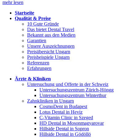
mehr lesen
Startseite
Qualität & Preise
10 Gute Gründe
Das bietet Dental Travel
Bekannt aus den Medien
Garantien
Unsere Auszeichnungen
Preisübersicht Ungarn
Preisbeispiele Ungarn
Referenzen
Erfahrungen
Ärzte & Kliniken
Untersuchung und Offerte in der Schweiz
Untersuchungszentrum Zürich-Höngg
Untersuchungszentrum Winterthur
Zahnkliniken in Ungarn
CosmoDent in Budapest
Lotus Dental in Heviz
C-Vitamin Clinic in Szeged
HD Dental in Mosonmagyarovar
Hillside Dental in Sopron
Hillside Dental in Gödöllö