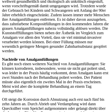
weltweit gesundheitlich und ökologisch als unkritisch eingestuft,
wenn vorschriftsgemäß damit umgegangen wird. Trotzdem wurde
der Gebrauch bei Kindern und Schwangeren seit Anfang der 90er
Jahre erheblich eingeschränkt. Zudem lassen immer mehr Menschen
ihre Amalgamfüllungen entfernen. Es ist daher davon auszugehen,
dass zahnfarbene Kompositfüllungen in den kommenden Jahren die
grauen Amalgamfüllungen nahezu vollständig ablösen werden. Die
Kunststofffüllungen bieten neben der Ästhetik im Vergleich zum
Amalgam vor allem den Vorteil, dass sie viel minimal-invasiver
verarbeitet werden können. Bei einer Füllung müssen nur
wesentlich geringere Mengen gesunder Zahnhartsubstanz geopfert
werden.
Nachteile von Amalgamfüllungen
Es gibt noch einen weiteren Nachteil von Amalgamfüllungen: Sie
können korrodieren, insbesondere, wenn sie nicht gut poliert sind,
was leider in der Praxis häufig vorkommt, denn Amalgam kann erst
zwei Stunden nach der Behandlung poliert werden. Der Patient
müsste also eigentlich ein zweites Mal in der Praxis erscheinen.
Meist wird aber die komplette Behandlung an einem Tag
durchgeführt.
Oft steigt die Korrosion durch Abnutzung auch erst nach fünf bis
zehn Jahren an. Durch Abrieb und Verdampfung wird dann
Quecksilber vom Speichel aufgenommen oder gelangt direkt über