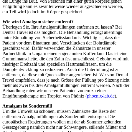
die Lunge ins Blut. Von Personen mit einer guten körpereigenen
Entgiftung kann es zwar teilweise wieder ausgeschieden werden,
ein Teil wird jedoch im Körper gespeichert.
Wie wird Amalgam sicher entfernt?
Überlegen Sie, Ihre Amalgamfüllungen entfernen zu lassen? Bei
Dental Travel ist das möglich. Die Behandlung erfolgt allerdings
unter Einhaltung von Sicherheitsstandards. Wichtig ist, dass der
Patient vor dem Einatmen und Verschlucken der Bohrdämpfe
geschützt wird. Dafür verwenden die Zahnärzte in unserer
Partnerklinik in Ungarn einen sogenannten Kofferdam. Das ist eine
Gummimanschette, die den Zahn fest umschliesst. Gebohrt wird mit
niedriger Drehzahl und speziellen Hartmetallfräsen, um die
Dampfentwicklung zu reduzieren. Auch die Unterfüllung ist zu
entfernen, da diese mit Quecksilber angereichert ist. Wir von Dental
Travel empfehlen, dass je nach Grösse der Füllung pro Sitzung nicht
mehr als zwei bis drei Amalgamfüllungen entfernt werden. Nach der
Behandlung raten wir unseren Patienten zudem zu einer
Entgiftungstherapie mit Tropfen von Phönix (
phoenix-lab.de
).
Amalgam ist Sondermüll
Um die Umwelt zu schonen, müssen Zahnärzte die Reste der
entfernten Amalgamfüllungen als Sondermüll entsorgen. Die
europäischen Regierungen wollen mit der ab Sommer geltenden
Gesetzgebung nämlich nicht nur Schwangere, stillende Mütter und