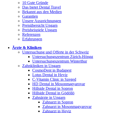
10 Gute Gründe
Das bietet Dental Travel
Bekannt aus den Medien
Garantien
Unsere Auszeichnungen
Preisübersicht Ungarn
Preisbeispiele Ungarn
Referenzen
Erfahrungen
Ärzte & Kliniken
Untersuchung und Offerte in der Schweiz
Untersuchungszentrum Zürich-Höngg
Untersuchungszentrum Winterthur
Zahnkliniken in Ungarn
CosmoDent in Budapest
Lotus Dental in Heviz
C-Vitamin Clinic in Szeged
HD Dental in Mosonmagyarovar
Hillside Dental in Sopron
Hillside Dental in Gödöllö
Zahnärzte in Ungarn
Zahnarzt in Sopron
Zahnarzt in Mosonmagyarovar
Zahnarzt in Heviz