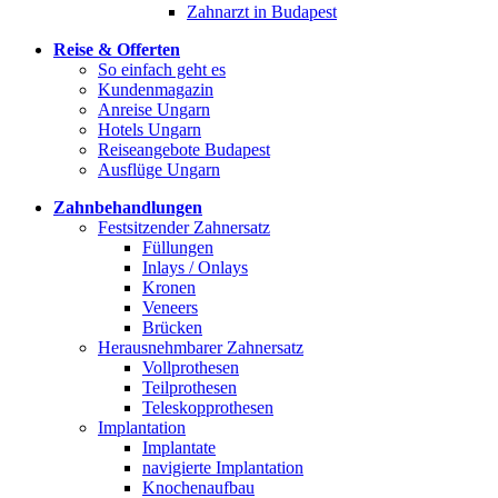
Zahnarzt in Budapest
Reise & Offerten
So einfach geht es
Kundenmagazin
Anreise Ungarn
Hotels Ungarn
Reiseangebote Budapest
Ausflüge Ungarn
Zahnbehandlungen
Festsitzender Zahnersatz
Füllungen
Inlays / Onlays
Kronen
Veneers
Brücken
Herausnehmbarer Zahnersatz
Vollprothesen
Teilprothesen
Teleskopprothesen
Implantation
Implantate
navigierte Implantation
Knochenaufbau