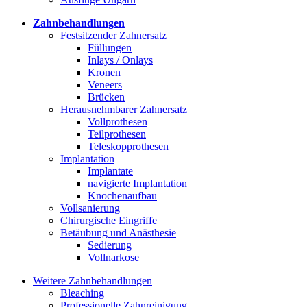
Zahnbehandlungen
Festsitzender Zahnersatz
Füllungen
Inlays / Onlays
Kronen
Veneers
Brücken
Herausnehmbarer Zahnersatz
Vollprothesen
Teilprothesen
Teleskopprothesen
Implantation
Implantate
navigierte Implantation
Knochenaufbau
Vollsanierung
Chirurgische Eingriffe
Betäubung und Anästhesie
Sedierung
Vollnarkose
Weitere Zahnbehandlungen
Bleaching
Professionelle Zahnreinigung