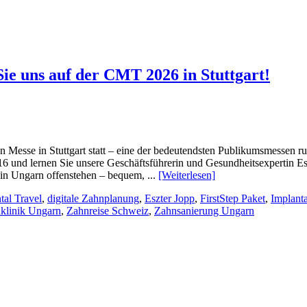
ie uns auf der CMT 2026 in Stuttgart!
n Messe in Stuttgart statt – eine der bedeutendsten Publikumsmessen r
F16 und lernen Sie unsere Geschäftsführerin und Gesundheitsexpertin Es
in Ungarn offenstehen – bequem, ...
[Weiterlesen]
tal Travel
,
digitale Zahnplanung
,
Eszter Jopp
,
FirstStep Paket
,
Implant
klinik Ungarn
,
Zahnreise Schweiz
,
Zahnsanierung Ungarn