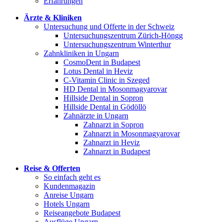
Erfahrungen
Ärzte & Kliniken
Untersuchung und Offerte in der Schweiz
Untersuchungszentrum Zürich-Höngg
Untersuchungszentrum Winterthur
Zahnkliniken in Ungarn
CosmoDent in Budapest
Lotus Dental in Heviz
C-Vitamin Clinic in Szeged
HD Dental in Mosonmagyarovar
Hillside Dental in Sopron
Hillside Dental in Gödöllö
Zahnärzte in Ungarn
Zahnarzt in Sopron
Zahnarzt in Mosonmagyarovar
Zahnarzt in Heviz
Zahnarzt in Budapest
Reise & Offerten
So einfach geht es
Kundenmagazin
Anreise Ungarn
Hotels Ungarn
Reiseangebote Budapest
Ausflüge Ungarn