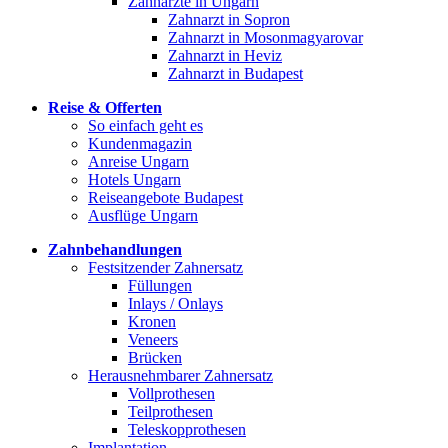
Zahnärzte in Ungarn
Zahnarzt in Sopron
Zahnarzt in Mosonmagyarovar
Zahnarzt in Heviz
Zahnarzt in Budapest
Reise & Offerten
So einfach geht es
Kundenmagazin
Anreise Ungarn
Hotels Ungarn
Reiseangebote Budapest
Ausflüge Ungarn
Zahnbehandlungen
Festsitzender Zahnersatz
Füllungen
Inlays / Onlays
Kronen
Veneers
Brücken
Herausnehmbarer Zahnersatz
Vollprothesen
Teilprothesen
Teleskopprothesen
Implantation