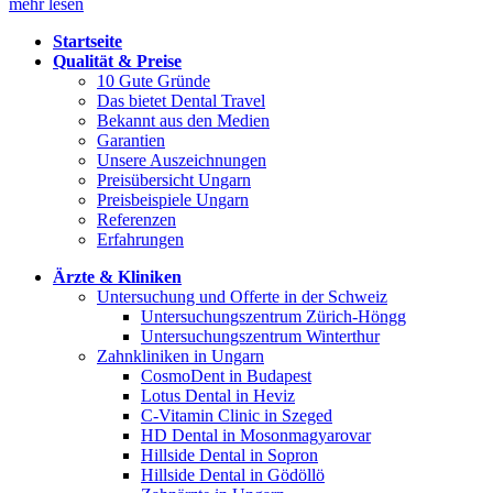
mehr lesen
Startseite
Qualität & Preise
10 Gute Gründe
Das bietet Dental Travel
Bekannt aus den Medien
Garantien
Unsere Auszeichnungen
Preisübersicht Ungarn
Preisbeispiele Ungarn
Referenzen
Erfahrungen
Ärzte & Kliniken
Untersuchung und Offerte in der Schweiz
Untersuchungszentrum Zürich-Höngg
Untersuchungszentrum Winterthur
Zahnkliniken in Ungarn
CosmoDent in Budapest
Lotus Dental in Heviz
C-Vitamin Clinic in Szeged
HD Dental in Mosonmagyarovar
Hillside Dental in Sopron
Hillside Dental in Gödöllö