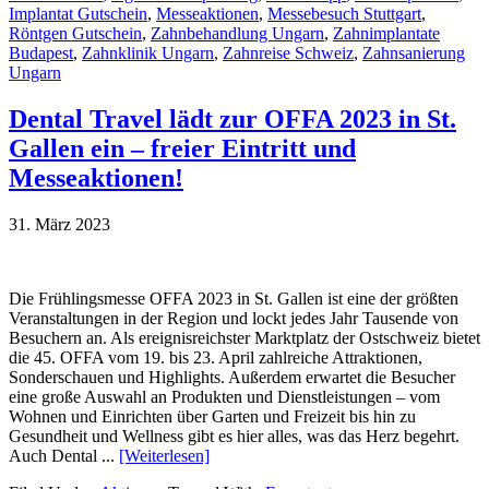
Implantat Gutschein
,
Messeaktionen
,
Messebesuch Stuttgart
,
Röntgen Gutschein
,
Zahnbehandlung Ungarn
,
Zahnimplantate
Budapest
,
Zahnklinik Ungarn
,
Zahnreise Schweiz
,
Zahnsanierung
Ungarn
Dental Travel lädt zur OFFA 2023 in St.
Gallen ein – freier Eintritt und
Messeaktionen!
31. März 2023
Die Frühlingsmesse OFFA 2023 in St. Gallen ist eine der größten
Veranstaltungen in der Region und lockt jedes Jahr Tausende von
Besuchern an. Als ereignisreichster Marktplatz der Ostschweiz bietet
die 45. OFFA vom 19. bis 23. April zahlreiche Attraktionen,
Sonderschauen und Highlights. Außerdem erwartet die Besucher
eine große Auswahl an Produkten und Dienstleistungen – vom
Wohnen und Einrichten über Garten und Freizeit bis hin zu
Gesundheit und Wellness gibt es hier alles, was das Herz begehrt.
Auch Dental ...
[Weiterlesen]