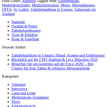
Filed Under:
Aktionen
Tagged With:
Expertenteam
,
Markenbotschafter
,
Medizintourismus
,
Messe
,
Messeaktionen
,
OFFA
,
St. Gallen
,
Zahnbehandlung in Ungarn
,
Zahnersatz im
Ausland
Startseite
Qualität & Preise
Zahnbehandlungen
Ärzte & Kliniken
Reise & Angebote
Neueste Artikel
Zahnbehandlung in Ungarn: Ablauf, Kosten und Erfahrungen
Rückblick auf die CMT Stuttgart & f.re.e München 2026
Besuchen Sie uns kostenlos auf der F.re.e 2026! – Ihre
Chance für feste Zähne & exklusive Messeangebote
Kategorien
Aktionen
Interviews
Land und Leute
Medizinische Austattung
News
Patientenbericht