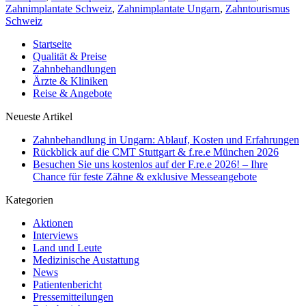
Zahnimplantate Schweiz
,
Zahnimplantate Ungarn
,
Zahntourismus
Schweiz
Startseite
Qualität & Preise
Zahnbehandlungen
Ärzte & Kliniken
Reise & Angebote
Neueste Artikel
Zahnbehandlung in Ungarn: Ablauf, Kosten und Erfahrungen
Rückblick auf die CMT Stuttgart & f.re.e München 2026
Besuchen Sie uns kostenlos auf der F.re.e 2026! – Ihre
Chance für feste Zähne & exklusive Messeangebote
Kategorien
Aktionen
Interviews
Land und Leute
Medizinische Austattung
News
Patientenbericht
Pressemitteilungen