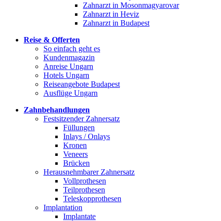
Zahnarzt in Mosonmagyarovar
Zahnarzt in Heviz
Zahnarzt in Budapest
Reise & Offerten
So einfach geht es
Kundenmagazin
Anreise Ungarn
Hotels Ungarn
Reiseangebote Budapest
Ausflüge Ungarn
Zahnbehandlungen
Festsitzender Zahnersatz
Füllungen
Inlays / Onlays
Kronen
Veneers
Brücken
Herausnehmbarer Zahnersatz
Vollprothesen
Teilprothesen
Teleskopprothesen
Implantation
Implantate