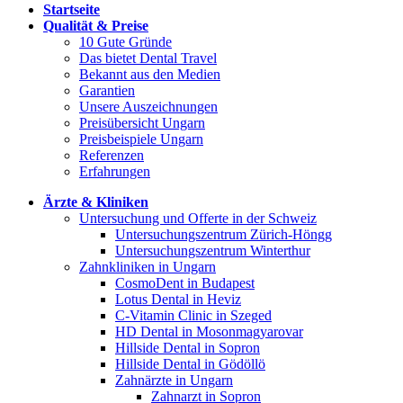
Startseite
Qualität & Preise
10 Gute Gründe
Das bietet Dental Travel
Bekannt aus den Medien
Garantien
Unsere Auszeichnungen
Preisübersicht Ungarn
Preisbeispiele Ungarn
Referenzen
Erfahrungen
Ärzte & Kliniken
Untersuchung und Offerte in der Schweiz
Untersuchungszentrum Zürich-Höngg
Untersuchungszentrum Winterthur
Zahnkliniken in Ungarn
CosmoDent in Budapest
Lotus Dental in Heviz
C-Vitamin Clinic in Szeged
HD Dental in Mosonmagyarovar
Hillside Dental in Sopron
Hillside Dental in Gödöllö
Zahnärzte in Ungarn
Zahnarzt in Sopron