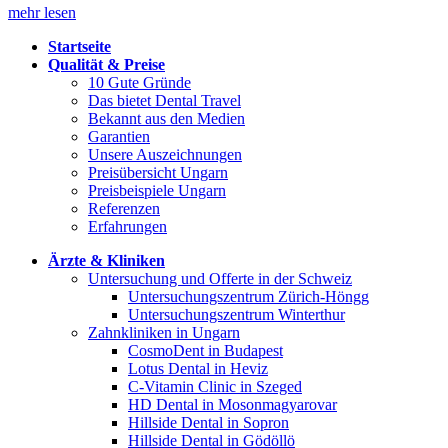
mehr lesen
Startseite
Qualität & Preise
10 Gute Gründe
Das bietet Dental Travel
Bekannt aus den Medien
Garantien
Unsere Auszeichnungen
Preisübersicht Ungarn
Preisbeispiele Ungarn
Referenzen
Erfahrungen
Ärzte & Kliniken
Untersuchung und Offerte in der Schweiz
Untersuchungszentrum Zürich-Höngg
Untersuchungszentrum Winterthur
Zahnkliniken in Ungarn
CosmoDent in Budapest
Lotus Dental in Heviz
C-Vitamin Clinic in Szeged
HD Dental in Mosonmagyarovar
Hillside Dental in Sopron
Hillside Dental in Gödöllö