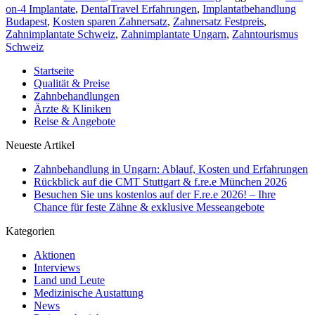
on-4 Implantate
,
DentalTravel Erfahrungen
,
Implantatbehandlung
Budapest
,
Kosten sparen Zahnersatz
,
Zahnersatz Festpreis
,
Zahnimplantate Schweiz
,
Zahnimplantate Ungarn
,
Zahntourismus
Schweiz
Startseite
Qualität & Preise
Zahnbehandlungen
Ärzte & Kliniken
Reise & Angebote
Neueste Artikel
Zahnbehandlung in Ungarn: Ablauf, Kosten und Erfahrungen
Rückblick auf die CMT Stuttgart & f.re.e München 2026
Besuchen Sie uns kostenlos auf der F.re.e 2026! – Ihre
Chance für feste Zähne & exklusive Messeangebote
Kategorien
Aktionen
Interviews
Land und Leute
Medizinische Austattung
News