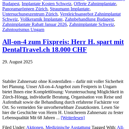
Budapest
,
Implantate Kosten Schweiz
,
Offerte Zahnimplantate
,
Panoramaröntgen Zürich
,
Straumann Implantate
,
Untersuchungszentrum Zürich
,
Vergleichsangebot Zahnimplantat
Schweiz
,
Vollkeramik Implantate
,
Zahnbehandlung Budapest
,
Zahnimplantate Rabatt Januar 2026
,
Zahnimplantate Schweiz
,
Zahntourismus Ungarn
All-on-4 zum Fixpreis: Herr H. spart mit
DentalTravel.ch 18.000 CHF
29. August 2025
Stabiler Zahnersatz ohne Kostenfallen – dafür mit voller Sicherheit
bei Planung. Unser All-on-4-Angebot zum Festpreis in Ungarn
bietet Ihnen eine Komplettlösung: Voruntersuchung Möglichkeit in
Zürch-Höngg, individuelle Beratung, Organisation von Reise und
Aufenthalt sowie die Behandlung durch erfahrene Fachärzte vor
Ort. So vermeiden Sie unvorhersehbare Zusatzkosten. Lesen Sie
hier die Geschichte von Herrn H. Unsicherem Zahnersatz zu fester
Lebensqualität Mit 68 Jahren ...
[Weiterlesen]
Filed Under:
Aktionen
,
Medizinische Austattung
Tagged With:
All-