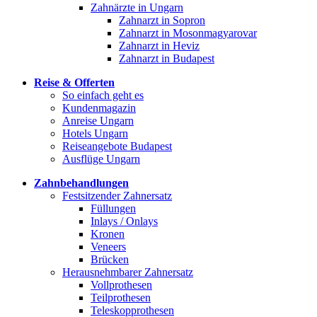
Zahnärzte in Ungarn
Zahnarzt in Sopron
Zahnarzt in Mosonmagyarovar
Zahnarzt in Heviz
Zahnarzt in Budapest
Reise & Offerten
So einfach geht es
Kundenmagazin
Anreise Ungarn
Hotels Ungarn
Reiseangebote Budapest
Ausflüge Ungarn
Zahnbehandlungen
Festsitzender Zahnersatz
Füllungen
Inlays / Onlays
Kronen
Veneers
Brücken
Herausnehmbarer Zahnersatz
Vollprothesen
Teilprothesen
Teleskopprothesen