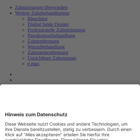
Zahnarztangst überwinden
Weitere Zahnbehandlungen
Bleaching
Digital Smile Design
Professionelle Zahnreinigung
Parodontosebehandlung
Zahnentfernung
Wurzelbehandlung
Zahnsteinentfernung
Unsichtbare Zahnspange
e.max
Impressum
Quellennachweis
Datenschutz
Nutzungsbestimmungen
Presse & TV
RTL: Zahnbehandlung Ungarn
Kundenmagazin