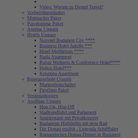
Video: Warum zu Dental Travel?
Vorbereitungspaket
Mutmacher Paket
Parodontose Paket
Anreise Ungarn
Hotels Ungarn
Novotel Budapest City ****
Business Hotel Jagello ***
Hotel Mediterran ****
Buda Apartment
Rubin Wellness & Conference Hotel****
Helios Hotel***
Krisztina Apartment
Reiseangebote Ungarn
Markenbotschafter
FirstStep Paket
Veranstaltungen
Ausflüge Ungarn
Hop On, Hop Off
Stadtrundfahrt und Parlament
Spaziergang mit Privatkonzert
Budapests Highlights mit dem Rad
Die Donau erzählt - Legenda Schifffahrt
Romantisches Donau-Dinner in Budapest