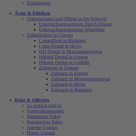
Erfahrungen
Ärzte & Kliniken
Untersuchung und Offerte in der Schweiz
Untersuchungszentrum Zürich-Höngg
Untersuchungszentrum Winterthur
Zahnkliniken in Ungarn
CosmoDent in Budapest
Lotus Dental in Heviz
HD Dental in Mosonmagyarovar
Hillside Dental in Sopron
Hillside Dental in Gödöllö
Zahnärzte in Ungarn
Zahnarzt in Sopron
Zahnarzt in Mosonmagyarovar
Zahnarzt in Heviz
Zahnarzt in Budapest
Reise & Offerten
So einfach geht es
Vorbereitungspaket
Mutmacher Paket
Parodontose Paket
Anreise Ungarn
Hotels Ungarn