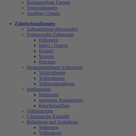
Reiseangebote Ungarn
Veranstaltungen
Ausflüge Ungarn
Zahnbehandlungen
Zahnarztangst überwinden
Festsitzender Zahnersatz
Füllungen
Inlays / Onlays
Kronen
Veneers
Brücken
Herausnehmbarer Zahnersatz
Vollprothesen
Teilprothesen
Teleskopprothesen
Implantation
Implantate
navigierte Implantation
Knochenaufbau
Vollsanierung
Chirurgische Eingriffe
Betäubung und Anästhesie
Sedierung
Vollnarkose