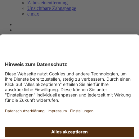
Zahnsteinentfernung
Unsichtbare Zahnspange
e.max
Impressum
Quellennachweis
Datenschutz
Nutzungsbestimmungen
Presse & TV
RTL: Zahnbehandlung Ungarn
Kundenmagazin
Preisbeispiele Ungarn
Einstellungen
Blog
DE
IT
FR
EN