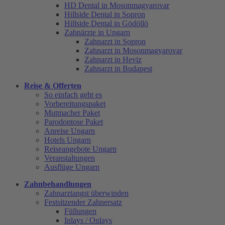
HD Dental in Mosonmagyarovar
Hillside Dental in Sopron
Hillside Dental in Gödöllö
Zahnärzte in Ungarn
Zahnarzt in Sopron
Zahnarzt in Mosonmagyarovar
Zahnarzt in Heviz
Zahnarzt in Budapest
Reise & Offerten
So einfach geht es
Vorbereitungspaket
Mutmacher Paket
Parodontose Paket
Anreise Ungarn
Hotels Ungarn
Reiseangebote Ungarn
Veranstaltungen
Ausflüge Ungarn
Zahnbehandlungen
Zahnarztangst überwinden
Festsitzender Zahnersatz
Füllungen
Inlays / Onlays