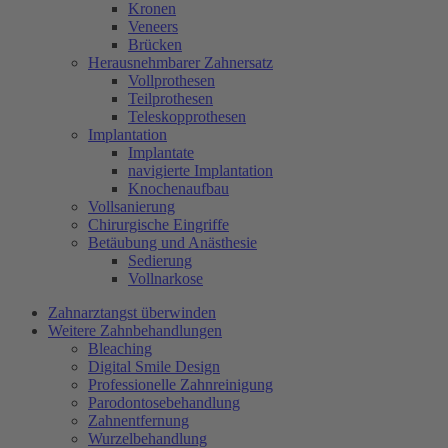
Kronen
Veneers
Brücken
Herausnehmbarer Zahnersatz
Vollprothesen
Teilprothesen
Teleskopprothesen
Implantation
Implantate
navigierte Implantation
Knochenaufbau
Vollsanierung
Chirurgische Eingriffe
Betäubung und Anästhesie
Sedierung
Vollnarkose
Zahnarztangst überwinden
Weitere Zahnbehandlungen
Bleaching
Digital Smile Design
Professionelle Zahnreinigung
Parodontosebehandlung
Zahnentfernung
Wurzelbehandlung