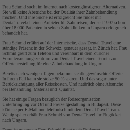
Frau Schmid sucht im Internet nach kostengünstigeren Alternativen.
Sie will keine Abstriche bei der Qualität ihrer Zahnbehandlung
machen. Und ihre Suche ist erfolgreich! Sie findet mit
DentalTravel.ch einen Anbieter für Zahnreisen, der seit 1997 schon
über 18.000 Patienten in seinen Zahnkliniken in Ungarn erfolgreich
behandelt hat.
Frau Schmid erfährt auf der Internetseite, dass Dental Travel eine
ständige Präsenz in der Schweiz, genauer gesagt, in Zürich hat. Frau
Schmid greift zum Telefon und vereinbart in dem Züricher
Voruntersuchungszentrum von Dental Travel einen Termin zur
Offertenerstellung für eine Zahnbehandlung in Ungarn.
Bereits nach wenigen Tagen bekommt sie die gewünschte Offerte.
In ihrem Fall kann sie stolze 50 % sparen. Und das sogar unter
Berücksichtigung aller Reisekosten. Und natürlich ohne Abstriche
bei Behandlung, Material und Qualität.
Sie hat einige Fragen bezüglich der Reiseorganisation,
Unterbringung vor Ort und Freizeitgestaltung in Budapest. Diese
klärt sie per E-Mail und telefonisch mit dem DentalTravel Team.
Wenig später erhält Frau Schmid von DentalTravel ihr Flugticket
nach Ungarn.
Dann ist es soweit: Frau Schmid fliegt nach Budapest.