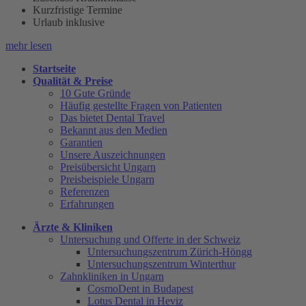
Kurzfristige Termine
Urlaub inklusive
mehr lesen
Startseite
Qualität & Preise
10 Gute Gründe
Häufig gestellte Fragen von Patienten
Das bietet Dental Travel
Bekannt aus den Medien
Garantien
Unsere Auszeichnungen
Preisübersicht Ungarn
Preisbeispiele Ungarn
Referenzen
Erfahrungen
Ärzte & Kliniken
Untersuchung und Offerte in der Schweiz
Untersuchungszentrum Zürich-Höngg
Untersuchungszentrum Winterthur
Zahnkliniken in Ungarn
CosmoDent in Budapest
Lotus Dental in Heviz