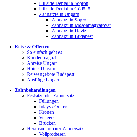
Hillside Dental in Sopron
Hillside Dental in Gödöllö
Zahnärzte in Ungarn
Zahnarzt in Sopron
Zahnarzt in Mosonmagyarovar
Zahnarzt in Heviz
Zahnarzt in Budapest
Reise & Offerten
So einfach geht es
Kundenmagazin
Anreise Ungarn
Hotels Ungarn
Reiseangebote Budapest
Ausflüge Ungarn
Zahnbehandlungen
Festsitzender Zahnersatz
Füllungen
Inlays / Onlays
Kronen
Veneers
Brücken
Herausnehmbarer Zahnersatz
Vollprothesen