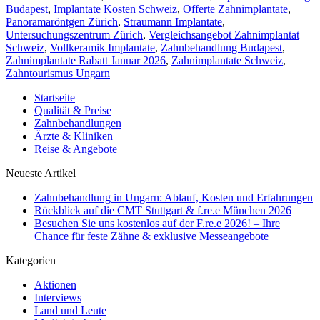
Budapest
,
Implantate Kosten Schweiz
,
Offerte Zahnimplantate
,
Panoramaröntgen Zürich
,
Straumann Implantate
,
Untersuchungszentrum Zürich
,
Vergleichsangebot Zahnimplantat
Schweiz
,
Vollkeramik Implantate
,
Zahnbehandlung Budapest
,
Zahnimplantate Rabatt Januar 2026
,
Zahnimplantate Schweiz
,
Zahntourismus Ungarn
Startseite
Qualität & Preise
Zahnbehandlungen
Ärzte & Kliniken
Reise & Angebote
Neueste Artikel
Zahnbehandlung in Ungarn: Ablauf, Kosten und Erfahrungen
Rückblick auf die CMT Stuttgart & f.re.e München 2026
Besuchen Sie uns kostenlos auf der F.re.e 2026! – Ihre
Chance für feste Zähne & exklusive Messeangebote
Kategorien
Aktionen
Interviews
Land und Leute