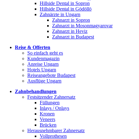
Hillside Dental in Sopron
Hillside Dental in Gödöllö
Zahnärzte in Ungarn
Zahnarzt in Sopron
Zahnarzt in Mosonmagyarovar
Zahnarzt in Heviz
Zahnarzt in Budapest
Reise & Offerten
So einfach geht es
Kundenmagazin
Anreise Ungarn
Hotels Ungarn
Reiseangebote Budapest
Ausflüge Ungarn
Zahnbehandlungen
Festsitzender Zahnersatz
Füllungen
Inlays / Onlays
Kronen
Veneers
Brücken
Herausnehmbarer Zahnersatz
Vollprothesen