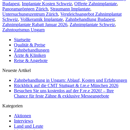
Budapest
,
Implantate Kosten Schweiz
,
Offerte Zahnimplantate
,
Panoramaröntgen Zürich
,
Straumann Implantate
,
Untersuchungszentrum Zürich
,
Vergleichsangebot Zahnimplantat
Schweiz
,
Vollkeramik Implantate
,
Zahnbehandlung Budapest
,
Zahnimplantate Rabatt Januar 2026
,
Zahnimplantate Schweiz
,
Zahntourismus Ungarn
Startseite
Qualität & Preise
Zahnbehandlungen
Ärzte & Kliniken
Reise & Angebote
Neueste Artikel
Zahnbehandlung in Ungarn: Ablauf, Kosten und Erfahrungen
Rückblick auf die CMT Stuttgart & f.re.e München 2026
Besuchen Sie uns kostenlos auf der F.re.e 2026! – Ihre
Chance für feste Zähne & exklusive Messeangebote
Kategorien
Aktionen
Interviews
Land und Leute