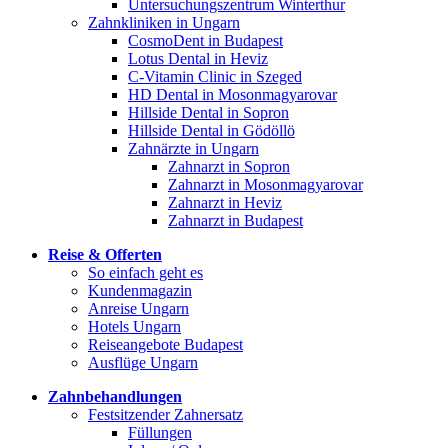
Untersuchungszentrum Winterthur
Zahnkliniken in Ungarn
CosmoDent in Budapest
Lotus Dental in Heviz
C-Vitamin Clinic in Szeged
HD Dental in Mosonmagyarovar
Hillside Dental in Sopron
Hillside Dental in Gödöllö
Zahnärzte in Ungarn
Zahnarzt in Sopron
Zahnarzt in Mosonmagyarovar
Zahnarzt in Heviz
Zahnarzt in Budapest
Reise & Offerten
So einfach geht es
Kundenmagazin
Anreise Ungarn
Hotels Ungarn
Reiseangebote Budapest
Ausflüge Ungarn
Zahnbehandlungen
Festsitzender Zahnersatz
Füllungen