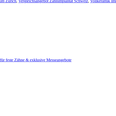
um Zürich
,
Vergleichsangebot Zahnimplantat Schweiz
,
Vollkeramik Im
e für feste Zähne & exklusive Messeangebote