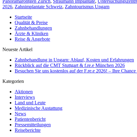
Panoramaröntgen Zürich
,
Straumann Implantate
,
Untersuchungszentr
2026
,
Zahnimplantate Schweiz
,
Zahntourismus Ungarn
Startseite
Qualität & Preise
Zahnbehandlungen
Ärzte & Kliniken
Reise & Angebote
Neueste Artikel
Zahnbehandlung in Ungarn: Ablauf, Kosten und Erfahrungen
Rückblick auf die CMT Stuttgart & f.re.e München 2026
Besuchen Sie uns kostenlos auf der F.re.e 2026! – Ihre Chanc
Kategorien
Aktionen
Interviews
Land und Leute
Medizinische Austattung
News
Patientenbericht
Pressemitteilungen
Reiseberichte