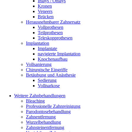
Inlays / Onlays
Kronen
Veneers
Brücken
Herausnehmbarer Zahnersatz
Vollprothesen
Teilprothesen
Teleskopprothesen
Implantation
Implantate
navigierte Implantation
Knochenaufbau
Vollsanierung
Chirurgische Eingriffe
Betäubung und Anästhesie
Sedierung
Vollnarkose
Weitere Zahnbehandlungen
Bleaching
Professionelle Zahnreinigung
Parodontosebehandlung
Zahnentfernung
Wurzelbehandlung
Zahnsteinentfernung