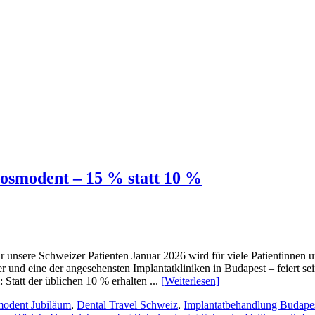
Cosmodent – 15 % statt 10 %
unsere Schweizer Patienten Januar 2026 wird für viele Patientinnen und 
und eine der angesehensten Implantatkliniken in Budapest – feiert sein
 Statt der üblichen 10 % erhalten ...
[Weiterlesen]
odent Jubiläum
,
Dental Travel Schweiz
,
Implantatbehandlung Budape