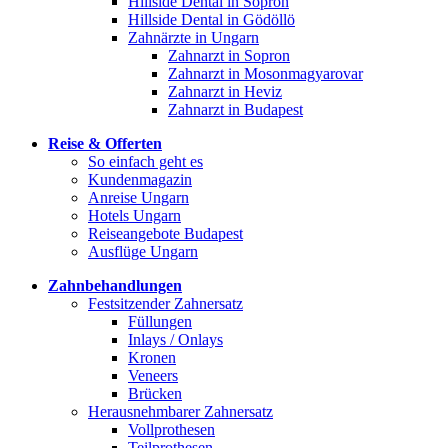
Hillside Dental in Sopron
Hillside Dental in Gödöllö
Zahnärzte in Ungarn
Zahnarzt in Sopron
Zahnarzt in Mosonmagyarovar
Zahnarzt in Heviz
Zahnarzt in Budapest
Reise & Offerten
So einfach geht es
Kundenmagazin
Anreise Ungarn
Hotels Ungarn
Reiseangebote Budapest
Ausflüge Ungarn
Zahnbehandlungen
Festsitzender Zahnersatz
Füllungen
Inlays / Onlays
Kronen
Veneers
Brücken
Herausnehmbarer Zahnersatz
Vollprothesen
Teilprothesen