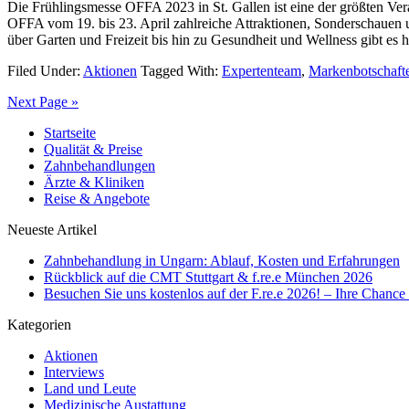
Die Frühlingsmesse OFFA 2023 in St. Gallen ist eine der größten Vera
OFFA vom 19. bis 23. April zahlreiche Attraktionen, Sonderschauen
über Garten und Freizeit bis hin zu Gesundheit und Wellness gibt es h
Filed Under:
Aktionen
Tagged With:
Expertenteam
,
Markenbotschaft
Next Page »
Startseite
Qualität & Preise
Zahnbehandlungen
Ärzte & Kliniken
Reise & Angebote
Neueste Artikel
Zahnbehandlung in Ungarn: Ablauf, Kosten und Erfahrungen
Rückblick auf die CMT Stuttgart & f.re.e München 2026
Besuchen Sie uns kostenlos auf der F.re.e 2026! – Ihre Chanc
Kategorien
Aktionen
Interviews
Land und Leute
Medizinische Austattung