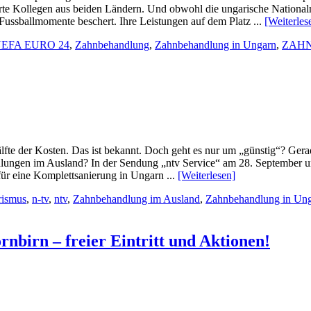
terte Kollegen aus beiden Ländern. Und obwohl die ungarische National
ussballmomente beschert. Ihre Leistungen auf dem Platz ...
[Weiterles
EFA EURO 24
,
Zahnbehandlung
,
Zahnbehandlung in Ungarn
,
ZAH
lfte der Kosten. Das ist bekannt. Doch geht es nur um „günstig“? Ger
dlungen im Ausland? In der Sendung „ntv Service“ am 28. September um
für eine Komplettsanierung in Ungarn ...
[Weiterlesen]
rismus
,
n-tv
,
ntv
,
Zahnbehandlung im Ausland
,
Zahnbehandlung in Un
rnbirn – freier Eintritt und Aktionen!