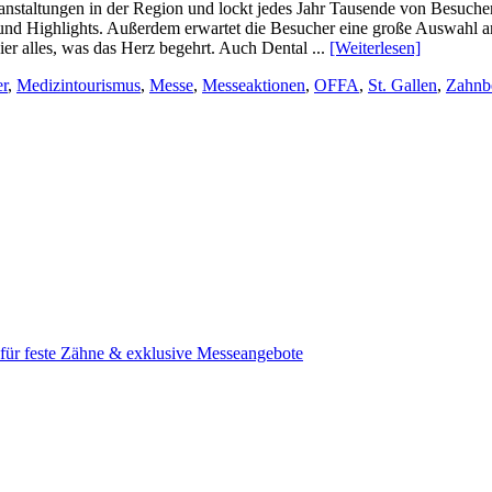
nstaltungen in der Region und lockt jedes Jahr Tausende von Besuchern 
 und Highlights. Außerdem erwartet die Besucher eine große Auswahl 
ier alles, was das Herz begehrt. Auch Dental ...
[Weiterlesen]
er
,
Medizintourismus
,
Messe
,
Messeaktionen
,
OFFA
,
St. Gallen
,
Zahnb
e für feste Zähne & exklusive Messeangebote