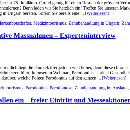
mber ihr 75. Jubiläum. Grund genug für einen Besuch der grössten Verbr
ennenlernen? Dann laden wir Sie herzlich ein! Treffen Sie unseren Mar
in Ungarn beraten. Sofern Sie bereits eine ...
[Weiterlesen]
arkenbotschafter
,
Medizintourismus
,
Zahnbehandlung in Ungarn
,
Zahn
ntive Massnahmen – Experteninterview
rmutlich liegt die Dunkelziffer jedoch weit höher, denn diese chronis
 zu Schmerzen führt. In unserem Webinar „Parodontitis“ spricht Gesundh
 darüber, welche Folgen Parodontitis auf den ganzen ...
[Weiterlesen]
zintourismus
,
Parodontitis
,
Parodontose
,
Zahnbehandlung im Ausland
,
llen ein – freier Eintritt und Messeaktione