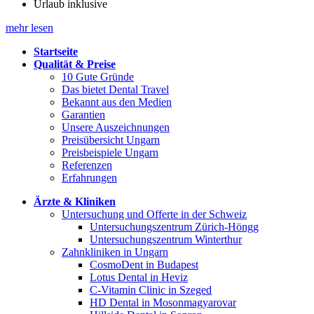
Urlaub inklusive
mehr lesen
Startseite
Qualität & Preise
10 Gute Gründe
Das bietet Dental Travel
Bekannt aus den Medien
Garantien
Unsere Auszeichnungen
Preisübersicht Ungarn
Preisbeispiele Ungarn
Referenzen
Erfahrungen
Ärzte & Kliniken
Untersuchung und Offerte in der Schweiz
Untersuchungszentrum Zürich-Höngg
Untersuchungszentrum Winterthur
Zahnkliniken in Ungarn
CosmoDent in Budapest
Lotus Dental in Heviz
C-Vitamin Clinic in Szeged
HD Dental in Mosonmagyarovar