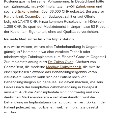
Kostenersparnis bei seiner Vollsanierung. In Deutschland hätte
sein Zahnersatz mit zwölf
Implantaten
, zwölf
Zahnkronen
und
sechs
Brückengliedern
über 36.000 CHF gekostet. Bei unserer
Partnerklinik CosmoDent
in Budapest zahlt er laut Offerte
lediglich 17.470 CHF. Hinzu kommen Reisekosten in Höhe von
1.298 CHF. So spart der Medizintourist in Ungarn also 53 Prozent
der Kosten am Eigenanteil, ohne auf Qualität zu verzichten.
Neueste Medizintechnik für Implantation
n-tv wollte wissen, warum eine Zahnbehandlung in Ungarn so
günstig ist? Kommen etwa eine veraltete Technik oder
minderwertige Zahnimplantate zum Einsatz? Ganz im Gegenteil.
Zur Implantatplanung nutzt
Dr. Zoltan Ovari,
Chefarzt von
CosmoDent, die moderne
Modjaw-Digitaltechnik
, die mithilfe
einer speziellen Software das Behandlungsergebnis vorab
visualisiert. Dadurch kann sich der Patient noch vor
Behandlungsbeginn ein genaues Bild davon machen, wie sein
Gebiss nach der kompletten Zahnbehandlung in Budapest
aussieht. Auch die Zahnimplantate sind hochwertig und von
deutschen Markenanbietern – selbstverständlich wird die
Behandlung im Implantatpass genau dokumentiert. So kann der
Patient jederzeit nachvollziehen, welche Implantate gesetzt
wurden.