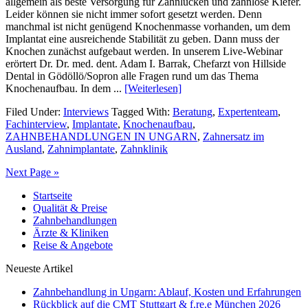
allgemein als beste Versorgung für Zahnlücken und zahnlose Kiefer.
Leider können sie nicht immer sofort gesetzt werden. Denn
manchmal ist nicht genügend Knochenmasse vorhanden, um dem
Implantat eine ausreichende Stabilität zu geben. Dann muss der
Knochen zunächst aufgebaut werden. In unserem Live-Webinar
erörtert Dr. Dr. med. dent. Adam I. Barrak, Chefarzt von Hillside
Dental in Gödöllö/Sopron alle Fragen rund um das Thema
Knochenaufbau. In dem ...
[Weiterlesen]
Filed Under:
Interviews
Tagged With:
Beratung
,
Expertenteam
,
Fachinterview
,
Implantate
,
Knochenaufbau
,
ZAHNBEHANDLUNGEN IN UNGARN
,
Zahnersatz im
Ausland
,
Zahnimplantate
,
Zahnklinik
Next Page »
Startseite
Qualität & Preise
Zahnbehandlungen
Ärzte & Kliniken
Reise & Angebote
Neueste Artikel
Zahnbehandlung in Ungarn: Ablauf, Kosten und Erfahrungen
Rückblick auf die CMT Stuttgart & f.re.e München 2026