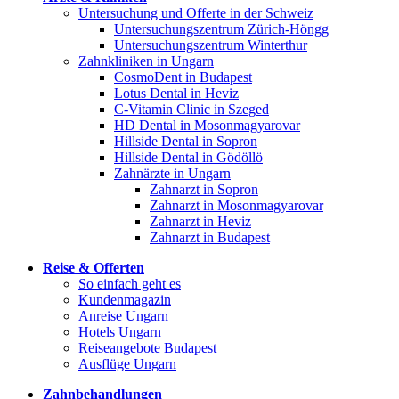
Untersuchung und Offerte in der Schweiz
Untersuchungszentrum Zürich-Höngg
Untersuchungszentrum Winterthur
Zahnkliniken in Ungarn
CosmoDent in Budapest
Lotus Dental in Heviz
C-Vitamin Clinic in Szeged
HD Dental in Mosonmagyarovar
Hillside Dental in Sopron
Hillside Dental in Gödöllö
Zahnärzte in Ungarn
Zahnarzt in Sopron
Zahnarzt in Mosonmagyarovar
Zahnarzt in Heviz
Zahnarzt in Budapest
Reise & Offerten
So einfach geht es
Kundenmagazin
Anreise Ungarn
Hotels Ungarn
Reiseangebote Budapest
Ausflüge Ungarn
Zahnbehandlungen