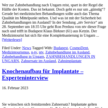
Wer zur Zahnbehandlung nach Ungarn reist, spart in der Regel die
Hälfte der Kosten. Das ist bekannt. Doch geht es nur um „günstig“?
Gerade bei medizinischen Behandlungen sollte auch das Thema
Qualität im Mittelpunkt stehen. Und was ist mit der Sicherheit bei
Zahnbehandlungen im Ausland? In der Sendung „ntv Service“ am
28. September um 18:35 Uhr geht Ron Perduss von ntv dieser Frage
nach und trifft in Budapest Klaus Birkner (61) aus Ketzin. Der
Medizintourist hat sich für eine Komplettsanierung in Ungarn ...
[Weiterlesen]
Filed Under:
News
Tagged With:
Budapest
,
CosmoDent
,
Medizintourismus
,
n-tv
,
ntv
,
Zahnbehandlung im Ausland
,
Zahnbehandlung in Ungarn
,
ZAHNBEHANDLUNGEN IN
UNGARN
,
Zahnersatz im Ausland
,
Zahnimplantate
Knochenaufbau für Implantate –
Experteninterview
16. Februar 2023
Sie wünschen sich festsitzenden Zahnersatz? Implantate gelten