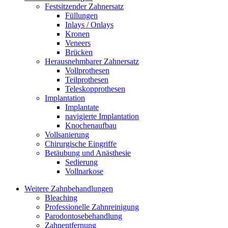
Festsitzender Zahnersatz
Füllungen
Inlays / Onlays
Kronen
Veneers
Brücken
Herausnehmbarer Zahnersatz
Vollprothesen
Teilprothesen
Teleskopprothesen
Implantation
Implantate
navigierte Implantation
Knochenaufbau
Vollsanierung
Chirurgische Eingriffe
Betäubung und Anästhesie
Sedierung
Vollnarkose
Weitere Zahnbehandlungen
Bleaching
Professionelle Zahnreinigung
Parodontosebehandlung
Zahnentfernung