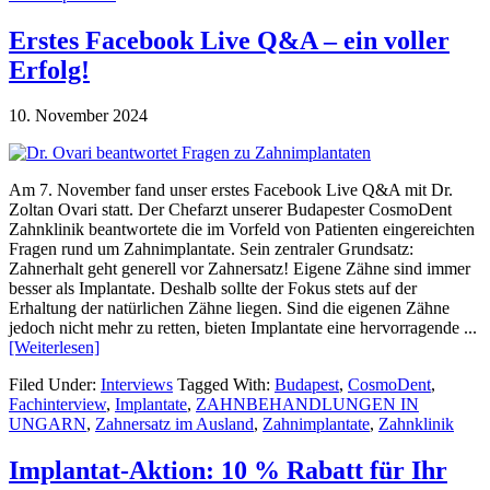
Erstes Facebook Live Q&A – ein voller
Erfolg!
10. November 2024
Am 7. November fand unser erstes Facebook Live Q&A mit Dr.
Zoltan Ovari statt. Der Chefarzt unserer Budapester CosmoDent
Zahnklinik beantwortete die im Vorfeld von Patienten eingereichten
Fragen rund um Zahnimplantate. Sein zentraler Grundsatz:
Zahnerhalt geht generell vor Zahnersatz! Eigene Zähne sind immer
besser als Implantate. Deshalb sollte der Fokus stets auf der
Erhaltung der natürlichen Zähne liegen. Sind die eigenen Zähne
jedoch nicht mehr zu retten, bieten Implantate eine hervorragende ...
[Weiterlesen]
Filed Under:
Interviews
Tagged With:
Budapest
,
CosmoDent
,
Fachinterview
,
Implantate
,
ZAHNBEHANDLUNGEN IN
UNGARN
,
Zahnersatz im Ausland
,
Zahnimplantate
,
Zahnklinik
Implantat-Aktion: 10 % Rabatt für Ihr