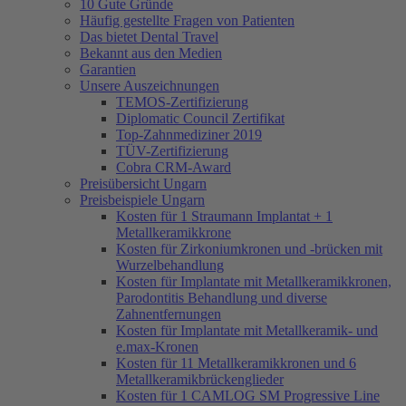
10 Gute Gründe
Häufig gestellte Fragen von Patienten
Das bietet Dental Travel
Bekannt aus den Medien
Garantien
Unsere Auszeichnungen
TEMOS-Zertifizierung
Diplomatic Council Zertifikat
Top-Zahnmediziner 2019
TÜV-Zertifizierung
Cobra CRM-Award
Preisübersicht Ungarn
Preisbeispiele Ungarn
Kosten für 1 Straumann Implantat + 1
Metallkeramikkrone
Kosten für Zirkoniumkronen und -brücken mit
Wurzelbehandlung
Kosten für Implantate mit Metallkeramikkronen,
Parodontitis Behandlung und diverse
Zahnentfernungen
Kosten für Implantate mit Metallkeramik- und
e.max-Kronen
Kosten für 11 Metallkeramikkronen und 6
Metallkeramikbrückenglieder
Kosten für 1 CAMLOG SM Progressive Line