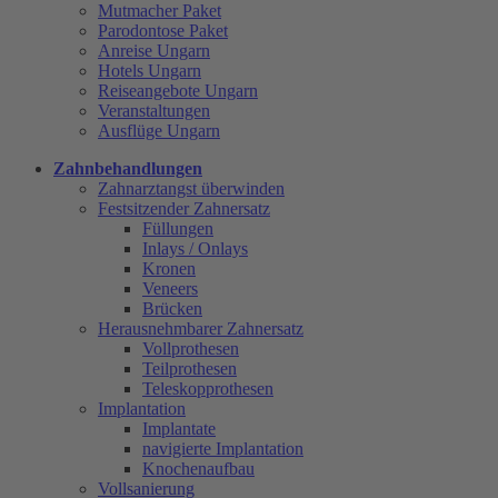
Mutmacher Paket
Parodontose Paket
Anreise Ungarn
Hotels Ungarn
Reiseangebote Ungarn
Veranstaltungen
Ausflüge Ungarn
Zahnbehandlungen
Zahnarztangst überwinden
Festsitzender Zahnersatz
Füllungen
Inlays / Onlays
Kronen
Veneers
Brücken
Herausnehmbarer Zahnersatz
Vollprothesen
Teilprothesen
Teleskopprothesen
Implantation
Implantate
navigierte Implantation
Knochenaufbau
Vollsanierung