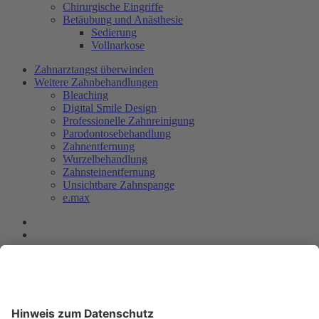
Chirurgische Eingriffe
Betäubung und Anästhesie
Sedierung
Vollnarkose
Zahnarztangst überwinden
Weitere Zahnbehandlungen
Bleaching
Digital Smile Design
Professionelle Zahnreinigung
Parodontosebehandlung
Zahnentfernung
Wurzelbehandlung
Zahnsteinentfernung
Unsichtbare Zahnspange
e.max
Impressum
Quellennachweis
Datenschutz