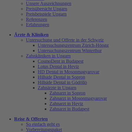
Unsere Auszeichnungen
Preisübersicht Ungarn
Preisbeispiele Ungarn
Referenzen
Erfahrungen
Ärzte & Kliniken
Untersuchung und Offerte in der Schweiz
Untersuchungszentrum Zürich-Höngg
Untersuchungszentrum Winterthur
Zahnkliniken in Ungarn
CosmoDent in Budapest
Lotus Dental in Heviz
HD Dental in Mosonmagyarovar
Hillside Dental in Sopron
Hillside Dental in Gödöllö
Zahnärzte in Ungarn
Zahnarzt in Sopron
Zahnarzt in Mosonmagyarovar
Zahnarzt in Heviz
Zahnarzt in Budapest
Reise & Offerten
So einfach geht es
Vorbereitungspaket