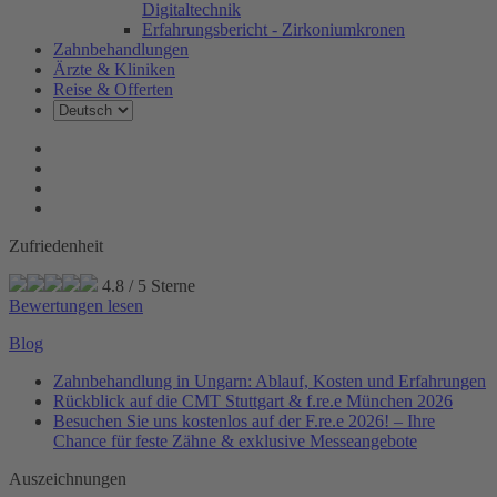
Digitaltechnik
Erfahrungsbericht - Zirkoniumkronen
Zahnbehandlungen
Ärzte & Kliniken
Reise & Offerten
Zufriedenheit
4.8
/
5
Sterne
Bewertungen lesen
Blog
Zahnbehandlung in Ungarn: Ablauf, Kosten und Erfahrungen
Rückblick auf die CMT Stuttgart & f.re.e München 2026
Besuchen Sie uns kostenlos auf der F.re.e 2026! – Ihre
Chance für feste Zähne & exklusive Messeangebote
Auszeichnungen