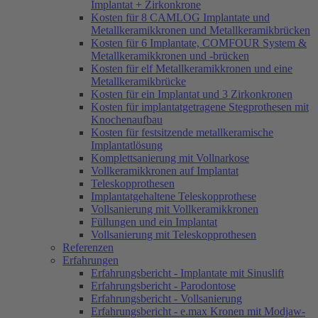
Implantat + Zirkonkrone
Kosten für 8 CAMLOG Implantate und
Metallkeramikkronen und Metallkeramikbrücken
Kosten für 6 Implantate, COMFOUR System &
Metallkeramikkronen und -brücken
Kosten für elf Metallkeramikkronen und eine
Metallkeramikbrücke
Kosten für ein Implantat und 3 Zirkonkronen
Kosten für implantatgetragene Stegprothesen mit
Knochenaufbau
Kosten für festsitzende metallkeramische
Implantatlösung
Komplettsanierung mit Vollnarkose
Vollkeramikkronen auf Implantat
Teleskopprothesen
Implantatgehaltene Teleskopprothese
Vollsanierung mit Vollkeramikkronen
Füllungen und ein Implantat
Vollsanierung mit Teleskopprothesen
Referenzen
Erfahrungen
Erfahrungsbericht - Implantate mit Sinuslift
Erfahrungsbericht - Parodontose
Erfahrungsbericht - Vollsanierung
Erfahrungsbericht - e.max Kronen mit Modjaw-