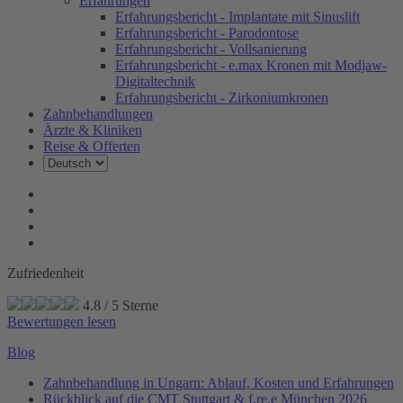
Erfahrungen
Erfahrungsbericht - Implantate mit Sinuslift
Erfahrungsbericht - Parodontose
Erfahrungsbericht - Vollsanierung
Erfahrungsbericht - e.max Kronen mit Modjaw-
Digitaltechnik
Erfahrungsbericht - Zirkoniumkronen
Zahnbehandlungen
Ärzte & Kliniken
Reise & Offerten
Zufriedenheit
4.8
/
5
Sterne
Bewertungen lesen
Blog
Zahnbehandlung in Ungarn: Ablauf, Kosten und Erfahrungen
Rückblick auf die CMT Stuttgart & f.re.e München 2026