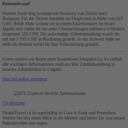
Reiseaufwand
Daniela Jorde flog zweimal mit SwissAir von Zürich nach
Budapest. Für die Tickets bezahlte sie Flugkosten in Höhe von 625
CHF. Beide Male wohnte sie in einem Einzelzimmer im Hotel
Jagello und zahlte für die zehn Übernachtungen inklusive Frühstück
insgesamt 520 CHF. Die aufwendige Zahnbehandlung wurde ihr
mit nur 5‘595 CHF in Rechnung gestellt. In der Schweiz hätte sie
mehr als dreimal soviel für ihre Vollsanierung gezahlt.
Gerne senden wir Ihnen unser kostenloses Infopaket zu. Es enthält
alle wichtigen Informationen rund um Ihre Zahnbehandlung in
unseren Zahnkliniken in Ungarn.
Jetzt Infopaket anfordern
TV-Berichte
O
DentalTravel.ch ist regelmäßig zu Gast in Funk und Fernsehen.
L
Werfen Sie hier einen Blick in die Medien und hören Sie was unsere
u
Patienten über uns sagen.
m