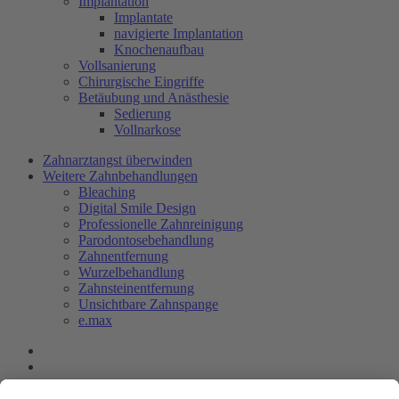
Implantation
Implantate
navigierte Implantation
Knochenaufbau
Vollsanierung
Chirurgische Eingriffe
Betäubung und Anästhesie
Sedierung
Vollnarkose
Zahnarztangst überwinden
Weitere Zahnbehandlungen
Bleaching
Digital Smile Design
Professionelle Zahnreinigung
Parodontosebehandlung
Zahnentfernung
Wurzelbehandlung
Zahnsteinentfernung
Unsichtbare Zahnspange
e.max