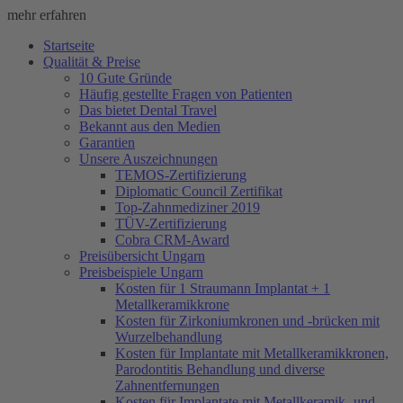
mehr erfahren
Startseite
Qualität & Preise
10 Gute Gründe
Häufig gestellte Fragen von Patienten
Das bietet Dental Travel
Bekannt aus den Medien
Garantien
Unsere Auszeichnungen
TEMOS-Zertifizierung
Diplomatic Council Zertifikat
Top-Zahnmediziner 2019
TÜV-Zertifizierung
Cobra CRM-Award
Preisübersicht Ungarn
Preisbeispiele Ungarn
Kosten für 1 Straumann Implantat + 1
Metallkeramikkrone
Kosten für Zirkoniumkronen und -brücken mit
Wurzelbehandlung
Kosten für Implantate mit Metallkeramikkronen,
Parodontitis Behandlung und diverse
Zahnentfernungen
Kosten für Implantate mit Metallkeramik- und