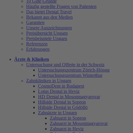
10 Gute Gründe
Häufig gestellte Fragen von Patienten
Das bietet Dental Travel
Bekannt aus den Medien
Garantien
Unsere Auszeichnungen
Preisübersicht Ungarn
Preisbeispiele Ungarn
Referenzen
Erfahrungen
Ärzte & Kliniken
Untersuchung und Offerte in der Schweiz
Untersuchungszentrum Zürich-Höngg
Untersuchungszentrum Winterthur
Zahnkliniken in Ungarn
CosmoDent in Budapest
Lotus Dental in Heviz
HD Dental in Mosonmagyarovar
Hillside Dental in Sopron
Hillside Dental in Gödöllö
Zahnärzte in Ungarn
Zahnarzt in Sopron
Zahnarzt in Mosonmagyarovar
Zahnarzt in Heviz