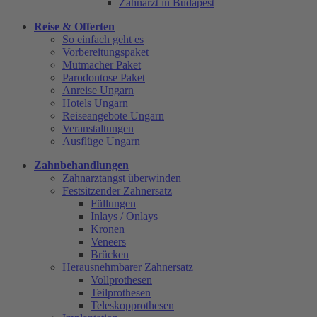
Zahnarzt in Budapest
Reise & Offerten
So einfach geht es
Vorbereitungspaket
Mutmacher Paket
Parodontose Paket
Anreise Ungarn
Hotels Ungarn
Reiseangebote Ungarn
Veranstaltungen
Ausflüge Ungarn
Zahnbehandlungen
Zahnarztangst überwinden
Festsitzender Zahnersatz
Füllungen
Inlays / Onlays
Kronen
Veneers
Brücken
Herausnehmbarer Zahnersatz
Vollprothesen
Teilprothesen
Teleskopprothesen