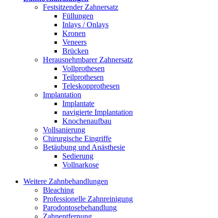
Festsitzender Zahnersatz
Füllungen
Inlays / Onlays
Kronen
Veneers
Brücken
Herausnehmbarer Zahnersatz
Vollprothesen
Teilprothesen
Teleskopprothesen
Implantation
Implantate
navigierte Implantation
Knochenaufbau
Vollsanierung
Chirurgische Eingriffe
Betäubung und Anästhesie
Sedierung
Vollnarkose
Weitere Zahnbehandlungen
Bleaching
Professionelle Zahnreinigung
Parodontosebehandlung
Zahnentfernung