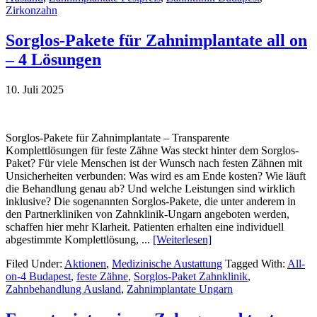
Zirkonzahn
Sorglos-Pakete für Zahnimplantate all on
– 4 Lösungen
10. Juli 2025
Sorglos-Pakete für Zahnimplantate – Transparente
Komplettlösungen für feste Zähne Was steckt hinter dem Sorglos-
Paket? Für viele Menschen ist der Wunsch nach festen Zähnen mit
Unsicherheiten verbunden: Was wird es am Ende kosten? Wie läuft
die Behandlung genau ab? Und welche Leistungen sind wirklich
inklusive? Die sogenannten Sorglos-Pakete, die unter anderem in
den Partnerkliniken von Zahnklinik-Ungarn angeboten werden,
schaffen hier mehr Klarheit. Patienten erhalten eine individuell
abgestimmte Komplettlösung, ...
[Weiterlesen]
Filed Under:
Aktionen
,
Medizinische Austattung
Tagged With:
All-
on-4 Budapest
,
feste Zähne
,
Sorglos-Paket Zahnklinik
,
Zahnbehandlung Ausland
,
Zahnimplantate Ungarn