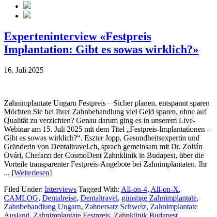
Experteninterview «Festpreis
Implantation: Gibt es sowas wirklich?»
16. Juli 2025
Zahnimplantate Ungarn Festpreis – Sicher planen, entspannt sparen
Möchten Sie bei Ihrer Zahnbehandlung viel Geld sparen, ohne auf
Qualität zu verzichten? Genau darum ging es in unserem Live-
Webinar am 15. Juli 2025 mit dem Titel „Festpreis-Implantationen –
Gibt es sowas wirklich?“. Eszter Jopp, Gesundheitsexpertin und
Gründerin von Dentaltravel.ch, sprach gemeinsam mit Dr. Zoltán
Ovári, Chefarzt der CosmoDent Zahnklinik in Budapest, über die
Vorteile transparenter Festpreis-Angebote bei Zahnimplantaten. Ihr
...
[Weiterlesen]
Filed Under:
Interviews
Tagged With:
All-on-4
,
All-on-X
,
CAMLOG
,
Dentalreise
,
Dentaltravel
,
günstige Zahnimplantate
,
Zahnbehandlung Ungarn
,
Zahnersatz Schweiz
,
Zahnimplantate
Ausland
,
Zahnimplantate Festpreis
,
Zahnklinik Budapest
,