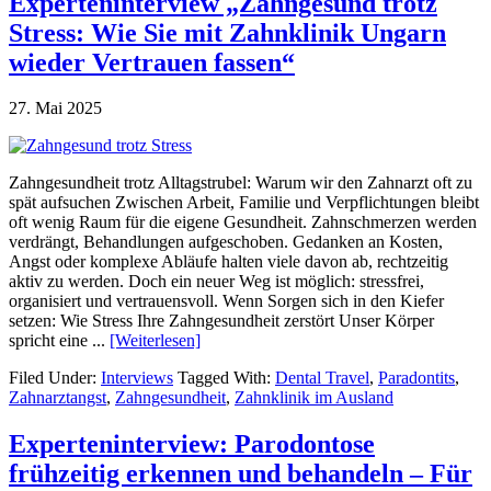
Experteninterview „Zahngesund trotz
Stress: Wie Sie mit Zahnklinik Ungarn
wieder Vertrauen fassen“
27. Mai 2025
Zahngesundheit trotz Alltagstrubel: Warum wir den Zahnarzt oft zu
spät aufsuchen Zwischen Arbeit, Familie und Verpflichtungen bleibt
oft wenig Raum für die eigene Gesundheit. Zahnschmerzen werden
verdrängt, Behandlungen aufgeschoben. Gedanken an Kosten,
Angst oder komplexe Abläufe halten viele davon ab, rechtzeitig
aktiv zu werden. Doch ein neuer Weg ist möglich: stressfrei,
organisiert und vertrauensvoll. Wenn Sorgen sich in den Kiefer
setzen: Wie Stress Ihre Zahngesundheit zerstört Unser Körper
spricht eine ...
[Weiterlesen]
Filed Under:
Interviews
Tagged With:
Dental Travel
,
Paradontits
,
Zahnarztangst
,
Zahngesundheit
,
Zahnklinik im Ausland
Experteninterview: Parodontose
frühzeitig erkennen und behandeln – Für