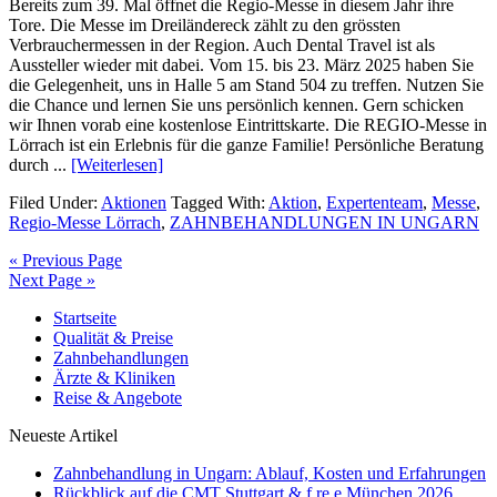
Bereits zum 39. Mal öffnet die Regio-Messe in diesem Jahr ihre
Tore. Die Messe im Dreiländereck zählt zu den grössten
Verbrauchermessen in der Region. Auch Dental Travel ist als
Aussteller wieder mit dabei. Vom 15. bis 23. März 2025 haben Sie
die Gelegenheit, uns in Halle 5 am Stand 504 zu treffen. Nutzen Sie
die Chance und lernen Sie uns persönlich kennen. Gern schicken
wir Ihnen vorab eine kostenlose Eintrittskarte. Die REGIO-Messe in
Lörrach ist ein Erlebnis für die ganze Familie! Persönliche Beratung
durch ...
[Weiterlesen]
Filed Under:
Aktionen
Tagged With:
Aktion
,
Expertenteam
,
Messe
,
Regio-Messe Lörrach
,
ZAHNBEHANDLUNGEN IN UNGARN
« Previous Page
Next Page »
Startseite
Qualität & Preise
Zahnbehandlungen
Ärzte & Kliniken
Reise & Angebote
Neueste Artikel
Zahnbehandlung in Ungarn: Ablauf, Kosten und Erfahrungen
Rückblick auf die CMT Stuttgart & f.re.e München 2026