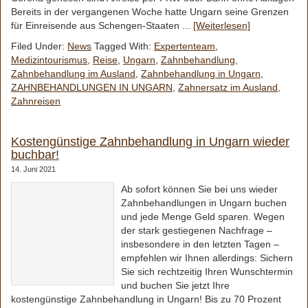
Bereits in der vergangenen Woche hatte Ungarn seine Grenzen
für Einreisende aus Schengen-Staaten ...
[Weiterlesen]
Filed Under:
News
Tagged With:
Expertenteam
,
Medizintourismus
,
Reise
,
Ungarn
,
Zahnbehandlung
,
Zahnbehandlung im Ausland
,
Zahnbehandlung in Ungarn
,
ZAHNBEHANDLUNGEN IN UNGARN
,
Zahnersatz im Ausland
,
Zahnreisen
Kostengünstige Zahnbehandlung in Ungarn wieder
buchbar!
14. Juni 2021
Ab sofort können Sie bei uns wieder
Zahnbehandlungen in Ungarn buchen
und jede Menge Geld sparen. Wegen
der stark gestiegenen Nachfrage –
insbesondere in den letzten Tagen –
empfehlen wir Ihnen allerdings: Sichern
Sie sich rechtzeitig Ihren Wunschtermin
und buchen Sie jetzt Ihre
kostengünstige Zahnbehandlung in Ungarn! Bis zu 70 Prozent