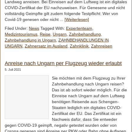
Landweg anreisen. Bei Einreisen auf dem Luftweg ist ein digitales
COVID-Zertifikat der EU nachzuweisen. Für Genesene und nicht
vollständig Geimpfte gilt zudem folgende Testpflicht: Wer von
Covid-19 genesen oder nicht ...
[Weiterlesen]
Filed Under:
News
Tagged With:
Expertenteam
,
Medizintourismus
,
Reise
,
Ungarn
,
Zahnbehandlung
,
Zahnbehandlung in Ungarn
,
ZAHNBEHANDLUNGEN IN
UNGARN
,
Zahnersatz im Ausland
,
Zahnklinik
,
Zahnreisen
Anreise nach Ungarn per Flugzeug wieder erlaubt
5. Juli 2021
Sie möchten mit dem Flugzeug zu Ihrer
Zahnbehandlung nach Ungarn reisen?
Das ist ab sofort wieder möglich. Für die
Einreise nach Ungarn auf dem Luftweg
benötigen Reisende aus Schengen-
Staaten lediglich ein digitales COVID-
Zertifikat der EU. Das Zertifikat ist ein
Nachweis dafür, dass Sie entweder
gegen COVID-19 geimpft, negativ getestet wurden oder von
Corona genesen sind Anreise per PKW oder Bahn ohne Auflagen