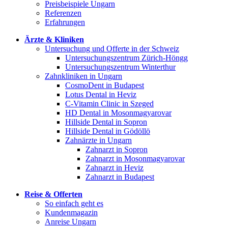
Preisbeispiele Ungarn
Referenzen
Erfahrungen
Ärzte & Kliniken
Untersuchung und Offerte in der Schweiz
Untersuchungszentrum Zürich-Höngg
Untersuchungszentrum Winterthur
Zahnkliniken in Ungarn
CosmoDent in Budapest
Lotus Dental in Heviz
C-Vitamin Clinic in Szeged
HD Dental in Mosonmagyarovar
Hillside Dental in Sopron
Hillside Dental in Gödöllö
Zahnärzte in Ungarn
Zahnarzt in Sopron
Zahnarzt in Mosonmagyarovar
Zahnarzt in Heviz
Zahnarzt in Budapest
Reise & Offerten
So einfach geht es
Kundenmagazin
Anreise Ungarn