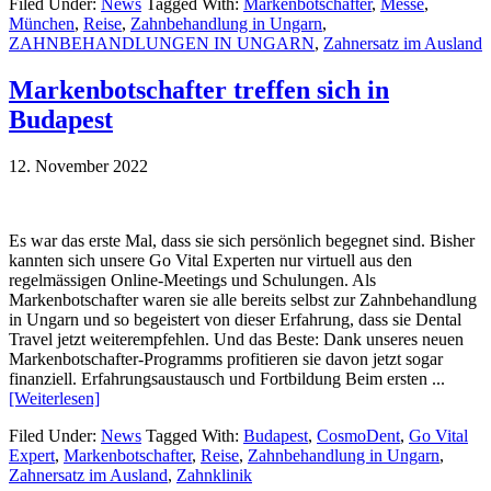
Filed Under:
News
Tagged With:
Markenbotschafter
,
Messe
,
München
,
Reise
,
Zahnbehandlung in Ungarn
,
ZAHNBEHANDLUNGEN IN UNGARN
,
Zahnersatz im Ausland
Markenbotschafter treffen sich in
Budapest
12. November 2022
Es war das erste Mal, dass sie sich persönlich begegnet sind. Bisher
kannten sich unsere Go Vital Experten nur virtuell aus den
regelmässigen Online-Meetings und Schulungen. Als
Markenbotschafter waren sie alle bereits selbst zur Zahnbehandlung
in Ungarn und so begeistert von dieser Erfahrung, dass sie Dental
Travel jetzt weiterempfehlen. Und das Beste: Dank unseres neuen
Markenbotschafter-Programms profitieren sie davon jetzt sogar
finanziell. Erfahrungsaustausch und Fortbildung Beim ersten ...
[Weiterlesen]
Filed Under:
News
Tagged With:
Budapest
,
CosmoDent
,
Go Vital
Expert
,
Markenbotschafter
,
Reise
,
Zahnbehandlung in Ungarn
,
Zahnersatz im Ausland
,
Zahnklinik