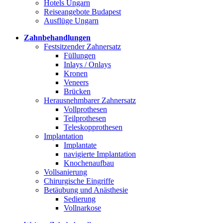
Hotels Ungarn
Reiseangebote Budapest
Ausflüge Ungarn
Zahnbehandlungen
Festsitzender Zahnersatz
Füllungen
Inlays / Onlays
Kronen
Veneers
Brücken
Herausnehmbarer Zahnersatz
Vollprothesen
Teilprothesen
Teleskopprothesen
Implantation
Implantate
navigierte Implantation
Knochenaufbau
Vollsanierung
Chirurgische Eingriffe
Betäubung und Anästhesie
Sedierung
Vollnarkose