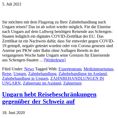
5. Juli 2021
Sie möchten mit dem Flugzeug zu Ihrer Zahnbehandlung nach
Ungarn reisen? Das ist ab sofort wieder möglich. Für die Einreise
nach Ungarn auf dem Luftweg benötigen Reisende aus Schengen-
Staaten lediglich ein digitales COVID-Zertifikat der EU. Das
Zertifikat ist ein Nachweis dafür, dass Sie entweder gegen COVID-
19 geimpft, negativ getestet wurden oder von Corona genesen sind
Anreise per PKW oder Bahn ohne Auflagen Bereits in der
vergangenen Woche hatte Ungarn seine Grenzen für Einreisende
aus Schengen-Staaten ...
[Weiterlesen]
Filed Under:
News
Tagged With:
Expertenteam
,
Medizintourismus
,
Reise
,
Ungarn
,
Zahnbehandlung
,
Zahnbehandlung im Ausland
,
Zahnbehandlung in Ungarn
,
ZAHNBEHANDLUNGEN IN
UNGARN
,
Zahnersatz im Ausland
,
Zahnreisen
Ungarn hebt Reisebeschränkungen
gegenüber der Schweiz auf
18. Juni 2020