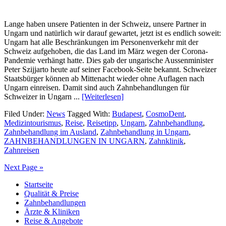
Lange haben unsere Patienten in der Schweiz, unsere Partner in
Ungarn und natürlich wir darauf gewartet, jetzt ist es endlich soweit:
Ungarn hat alle Beschränkungen im Personenverkehr mit der
Schweiz aufgehoben, die das Land im März wegen der Corona-
Pandemie verhängt hatte. Dies gab der ungarische Aussenminister
Peter Szijjarto heute auf seiner Facebook-Seite bekannt. Schweizer
Staatsbürger können ab Mittenacht wieder ohne Auflagen nach
Ungarn einreisen. Damit sind auch Zahnbehandlungen für
Schweizer in Ungarn ...
[Weiterlesen]
Filed Under:
News
Tagged With:
Budapest
,
CosmoDent
,
Medizintourismus
,
Reise
,
Reisetipp
,
Ungarn
,
Zahnbehandlung
,
Zahnbehandlung im Ausland
,
Zahnbehandlung in Ungarn
,
ZAHNBEHANDLUNGEN IN UNGARN
,
Zahnklinik
,
Zahnreisen
Next Page »
Startseite
Qualität & Preise
Zahnbehandlungen
Ärzte & Kliniken
Reise & Angebote